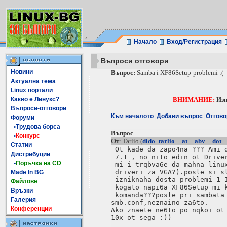
Начало
Вход/Регистрация
Въпроси отговори
Новини
Въпрос:
Samba i XF86Setup-problemi :(
Актуална тема
Linux портали
Какво е Линукс?
ВНИМАНИЕ:
Изп
Въпроси-отговори
|
|
Към началото
Добави въпрос
Отгово
Форуми
•Трудова борса
Въпрос
•
Конкурс
От
: Tarlio (
dido_tarlio__at__abv__dot_
Статии
 Ot kade da zapo4na ??? Ami d
Дистрибуции
 7.1 , no nito edin ot Driver
•
Поръчка на CD
 mi i trqbva6e da mahna linux
 driveri za VGA?).posle si sl
Made In BG
 izniknaha dosta problemi-1-I
Файлове
 kogato napi6a XF86Setup mi k
Връзки
 komanda???posle pri sambata 
Галерия
smb.conf,neznaino za6to.

Конференции
Ako znaete ne6to po nqkoi ot 
10x ot sega :))
