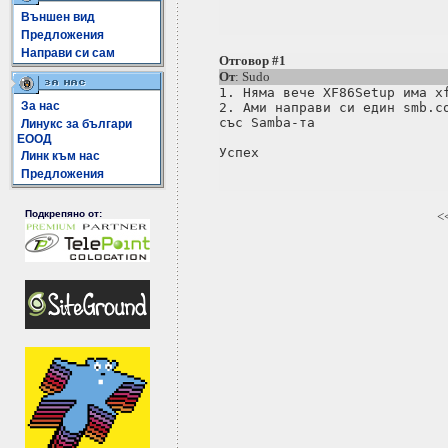
Външен вид
Предложения
Направи си сам
Отговор #1
От
: Sudo
1. Няма вече XF86Setup има xf
За нас
2. Ами направи си един smb.co
със Samba-та

Линукс за българи
ЕООД
Линк към нас
Предложения
Подкрепяно от:
<