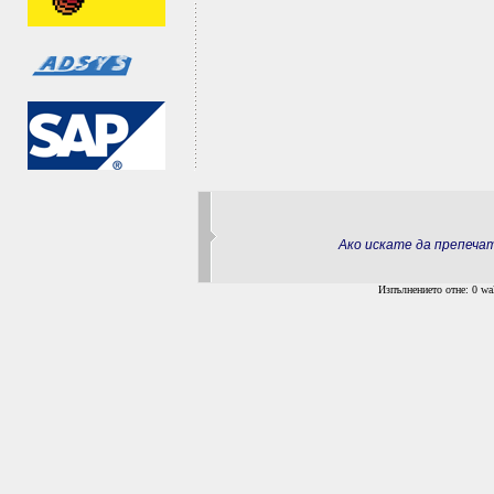
Ако искате да препеч
Изпълнението отне: 0 wal