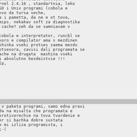
rnel 2.4.16 , standartnia, leko

SD i Unix programi (cobola e

vo da tursa veche, 

a i pametta, da ne e ot tova, 

mips. nekakav soft za diagnostika

 cache? zeh da se samniavam v

cobola e interpretator, runcbl se

koro e compilator ama s mezdinen

shinka vseki protses zaema mezdu 

otsesora, zavisi dali programata se

ache na drugata  mashina vseki

i absolutno bezdeistvie !!!

p,

 v paketa programi, samo edna pravi

da na misalta che programata e

protivorechie na tova tvardenie e

er si bachka dobre sustata

e mi izliza programista, i

-(
