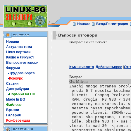
Начало
Вход/Регистрация
Въпроси отговори
Новини
Въпрос:
Baven Server !
Актуална тема
Linux портали
Какво е Линукс?
Въпроси-отговори
|
|
Към началото
Добави въпрос
Отг
Форуми
•Трудова борса
Въпрос
•
Конкурс
От
: Milenn
Статии
Znachi mnogo stranen proble
Дистрибуции
 predi 6-7 mesetsa kupihme
•
Поръчка на CD
 klienti - Compaq Proliant
 RAM, drugia  P3 933 / 384
Made In BG
 vnimanie, na skorostta, s
Файлове
 mesetsa nasam zapochnahme
Връзки
 poveche clienti. 800Mh-vi
Галерия
 cobol-ska programa, i nem
Конференции
 idle. obache 933 !!- sas 
vlezat li nad 30  k;ienta 
 programite sa absolutno e