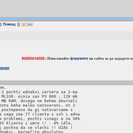
Помощ
ВНИМАНИЕ:
Използвайте
на сайта за дa зададете 
форумите
овори
m.

 2 pochti ednakvi servera sa 2-ma

 ML330. einia sas P3 800 , 128 mb

 MB RAM. dosega ne behme oburnali

toto beha malko natovareni. ot 2

 postepenno da gi natovarvame s

a sega ima 77 clienta s ssh i edna

a problemi, pochti vinagi e na 50%

35 klienta i umre !! - 0% idle,

i pochva da se vlachi !! UZAS !

dnakvi, kernelite absolutno
