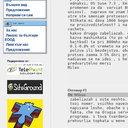
 ednakvi, OS Suse 7.3 , ke
Външен вид
 promenen za da  varviat B
Предложения
unixov).  napravo ne znam k
Направи си сам
utre ste smeniam protsesor
 933kata mi dava 1860 bogo
 na proizvoditelnost? i na
cacheto.

За нас
 kakvo druggo zabeliazah. 
Линукс за българи
 kazva mashinkata (to po s
ЕООД
 bajtkod) ta pri 800mhz ma
Линк към нас
 0.1-0.8% ot vremeto na pr
Предложения
 polzva ili bezdejstva. ob
protses zaema 3-5% dori pr
nadiavam se na idei , i hel
Подкрепяно от:
predvaritelno mersi

Milen

Отговор #1
От
: Milenn
 zabeliazah i oste neshto.
 tozi nomer. vsichko navez
 napisana losho. obache v 
 fakta, che na drugia serv
 programa. s tova tvardeni
prehvurlia topkata u mene ;