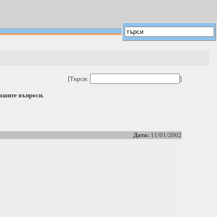
[Търси:
]
вашите въпроси.
Дата:
11/01/2002