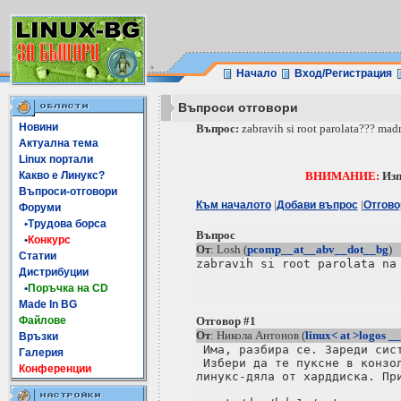
Начало
Вход/Регистрация
Въпроси отговори
Новини
Въпрос:
zabravih si root parolata??? mad
Актуална тема
Linux портали
Какво е Линукс?
ВНИМАНИЕ:
Изп
Въпроси-отговори
|
|
Към началото
Добави въпрос
Отгово
Форуми
•Трудова борса
Въпрос
•
Конкурс
От
: Losh (
pcomp__at__abv__dot__bg
)
Статии
Дистрибуции
•
Поръчка на CD
Made In BG
Файлове
Отговор #1
От
: Никола Антонов (
linux< at >logos 
Връзки
 Има, разбира се. Зареди сист
Галерия
 Избери да те пуксне в конзол
Конференции
линукс-дяла от харддиска. При