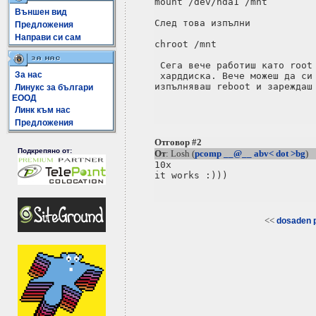
mount /dev/hda1 /mnt

Външен вид
След това изпълни

Предложения
Направи си сам
chroot /mnt

 Сега вече работиш като root 
За нас
 харддиска. Вече можеш да си 
изпълняваш reboot и зареждаш 
Линукс за българи
ЕООД
Линк към нас
Предложения
Отговор #2
Подкрепяно от:
От
: Losh (
pcomp __@__ abv< dot >bg
)
10x 

<<
dosaden p