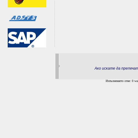
Ако искате да препеч
Изпълнението отне: 0 wal