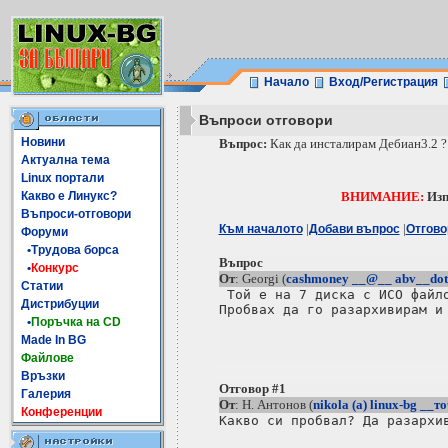
Начало
Вход/Регистрация
Въпроси отговори
Новини
Въпрос:
Как да инсталирам Дебиан3.2 ?
Актуална тема
Linux портали
Какво е Линукс?
ВНИМАНИЕ:
Изп
Въпроси-отговори
|
|
Към началото
Добави въпрос
Отгово
Форуми
•Трудова борса
Въпрос
•
Конкурс
От
: Georgi (
cashmoney __@__ abv__do
Статии
 Той е на 7 диска с ИСО файло
Дистрибуции
Пробвах да го разархивирам и 
•
Поръчка на CD
Made In BG
Файлове
Връзки
Отговор #1
Галерия
От
: Н. Антонов (
nikola (a) linux-bg __т
Конференции