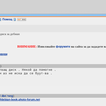
Помощ
диск за дебиан
ВНИМАНИЕ:
Използвайте
на сайта за дa зададете 
форумите
овори
g
)
тващ диск . Някой да помогне .

м аз не иска да се буут-ва .

< dot >org
)
://debian-book.photo-forum.net