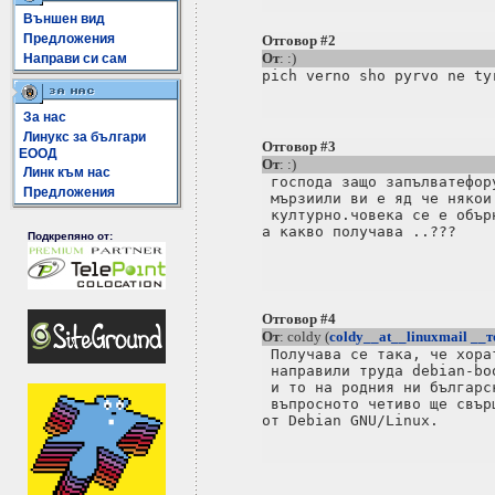
Външен вид
Предложения
Отговор #2
От
: :)
Направи си сам
За нас
Линукс за българи
Отговор #3
ЕООД
От
: :)
Линк към нас
 господа защо запълватефор
Предложения
 мързиили ви е яд че някои
 културно.човека се е обър
а какво получава ..???

Подкрепяно от:
Отговор #4
От
: coldy (
coldy__at__linuxmail __т
 Получава се така, че хора
 направили труда debian-bo
 и то на родния ни българс
 въпросното четиво ще свър