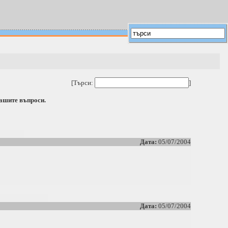
[Търси:
]
вашите въпроси.
Дата:
05/07/2004
Дата:
05/07/2004