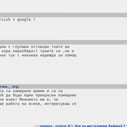
ума с глупави отговори (като ви

 хора неразбират) траите си ,не е

нал тук с някаква надежда за помощ

очка__ org
)
та са намерили време и са си

ok да бъде един прекрасен помощник

ки език! Мнението ми е, че

ши работа на всеки, интересуващ се

<<
|
vmware - vypros (0 )
Как да инсталирам Дебиан3.2 ?