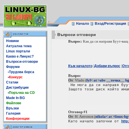
Начало
Вход/Регистрация
Въпроси отговори
Новини
Въпрос:
Как да си направя Буут-ващ 
Актуална тема
Linux портали
Какво е Линукс?
Въпроси-отговори
|
|
Към началото
Добави въпрос
Отг
Форуми
•Трудова борса
Въпрос
•
Конкурс
От
: Vlado (
fyf< at >abv __точка__ b
Статии
 Не мога да си направя буу
Дистрибуции
Защото този диск който има
•
Поръчка на CD
Made In BG
Файлове
Връзки
Отговор #1
Галерия
От
: Н. Антонов (
nikola< at >linux-bg
Конференции
Като начало започни от 
http