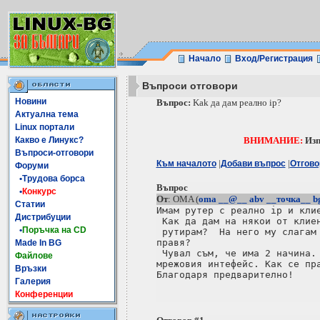
Начало
Вход/Регистрация
Въпроси отговори
Новини
Въпрос:
Kak да дам реално ip?
Актуална тема
Linux портали
Какво е Линукс?
ВНИМАНИЕ:
Изп
Въпроси-отговори
|
|
Към началото
Добави въпрос
Отгово
Форуми
•Трудова борса
Въпрос
•
Конкурс
От
: OMA (
oma __@__ abv __точка__ b
Статии
Имам рутер с реално ip и клие
Дистрибуции
 Как да дам на някои от клиен
•
Поръчка на CD
 рутирам?  На него му слагам 
правя?

Made In BG
 Чувал съм, че има 2 начина. 
Файлове
мрежовия интефейс. Как се пра
Връзки
Галерия
Конференции