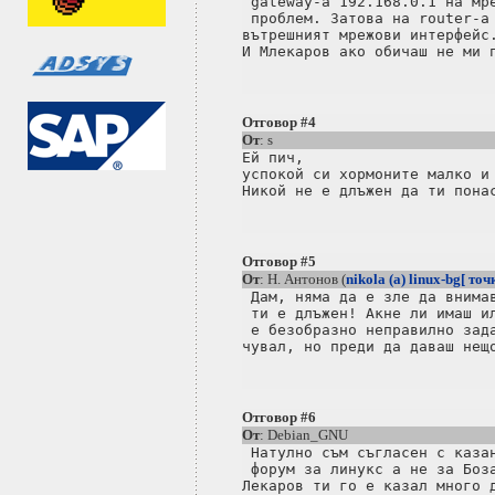
 gateway-a 192.168.0.1 на мре
 проблем. Затова на router-a 
вътрешният мрежови интерфейс.
Отговор #4
От
: s
Ей пич, 

успокой си хормоните малко и 
Отговор #5
От
: Н. Антонов (
nikola (a) linux-bg[ точ
 Дам, няма да е зле да внимав
 ти е длъжен! Акне ли имаш ил
 е безобразно неправилно зада
Отговор #6
От
: Debian_GNU
 Натулно съм съгласен с казан
 форум за линукс а не за Боза
Лекаров ти го е казал много д