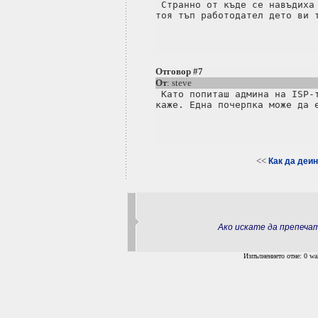
 Странно от къде се навъдиха 
тоя тъп работодател дето ви т
Отговор #7
От
: steve
 Като попиташ админа на ISP-т
каже. Една почерпка може да е
<<
Как да деин
Ако искате да препеч
Изпълнението отне: 0 wal