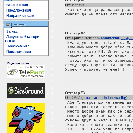
Отговор #1
От
: Иполит
Външен вид
 кат си зел да раздаваш реалн
Предложения
Направи си сам
За нас
Отговор #2
Линукс за българи
От
: Григор Лекаров (
hammerfall __@__ 
ЕООД
 Има едун тоолс iptables. Дав
Линк към нас
 Там има много добро обяснени
 към частното ИП. Иначе ако и
Предложения
 самите комп. тогава взимаш е
 четеш. Ако не ти се занимава
Подкрепяно от:
срещу едни пари ще ти направя
Успех и приятно четене!!!

Отговор #3
От
: OMA (
oma__at__abv[ точка ]bg
)
 Aбе Млекаров що не земеш да 
некоя простотия земи се замис
 Много добре знам как се реди
 много добре знам как се рабо
съвсем друг а като НЕЗНАЕШ ДА
 Нали като сложа реалнио ip н
 192.168.0.0/24 ходи го напра