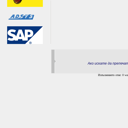
Ако искате да препеч
Изпълнението отне: 0 wal