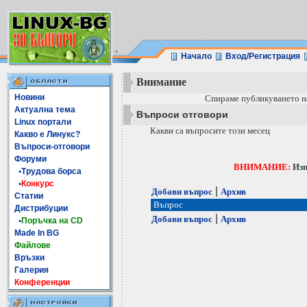
Начало
Вход/Регистрация
Внимание
Новини
Спираме публикуването н
Актуална тема
Въпроси отговори
Linux портали
Какви са въпросите този месец
Какво е Линукс?
Въпроси-отговори
Форуми
ВНИМАНИЕ:
Изп
•Трудова борса
•
Конкурс
|
Добави въпрос
Архив
Статии
Въпрос
Дистрибуции
|
Добави въпрос
Архив
•
Поръчка на CD
Made In BG
Файлове
Връзки
Галерия
Конференции