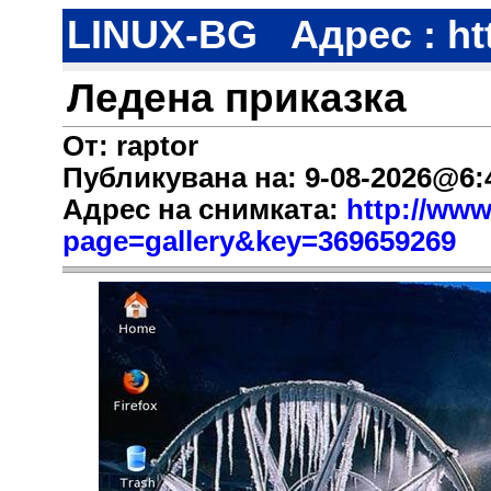
LINUX-BG
Адрес : ht
Ледена приказка
От: raptor
Публикувана на: 9-08-2026@6:
Адрес на снимката:
http://www
page=gallery&key=369659269