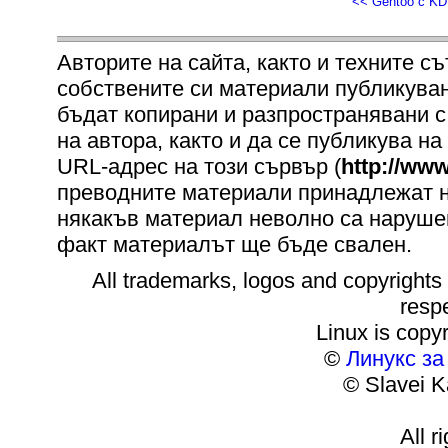
<< Gentoo с K
Авторите на сайта, както и техните с
собствените си материали публикувани 
бъдат копирани и разпространявани с
на автора, както и да се публикува на
URL-адрес на този сървър (
http://www
преводните материали принадлежат на
някакъв материал неволно са нарушен
факт материалът ще бъде свален.
All trademarks, logos and copyrights m
resp
Linux is copyr
©
Линукс з
© Slavei K
All r