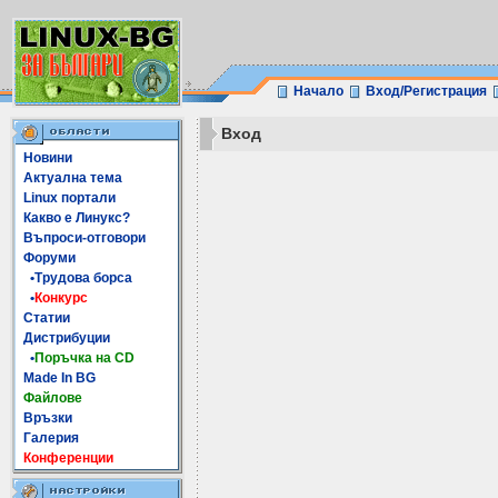
Начало
Вход/Регистрация
Вход
Новини
Актуална тема
Linux портали
Какво е Линукс?
Въпроси-отговори
Форуми
•Трудова борса
•
Конкурс
Статии
Дистрибуции
•
Поръчка на CD
Made In BG
Файлове
Връзки
Галерия
Конференции