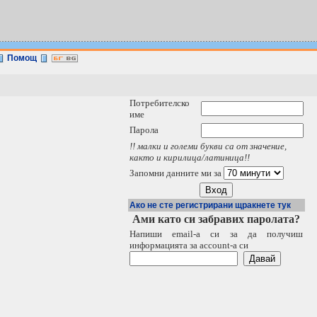
Помощ
Потребителско
име
Парола
!! малки и големи букви са от значение,
както и кирилица/латиница!!
Запомни данните ми за
Ако не сте регистрирани щракнете тук
Ами като си забравих паролата?
Напиши email-a си за да получиш
информацията за account-a си