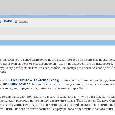
Помощ
одния софтуер, за споделянето, за повторната употреба на идеите, за пренапис
върху други модели от ежедневието си - върху произведенията на изкуството, 
урно ще разберем някога, но след свободния софтуер и идеята за свободен Ин
дата.
та книга
на
- професор по право в Станфорд, авто
Free Culture
Lawrence Lessig
та
. Който е имал щастието да държи в ръцете си избраните е
The Future of Ideas
 равнодушно предговора, чийто автор отново е Лари Лесиг.
е медии използват технологиите и закона за да затварят културата и да контро
ие на един различен поглед върху авторските права. Този наречен Creative Co
ки за консумация с еднократна или лимитирана употреба (както някои компании 
ат и извън полето на технологиите и софтуера това определено е вашата книга.