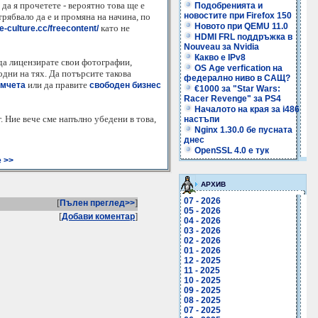
да я прочетете - вероятно това ще е
Подобренията и
новостите при Firefox 150
трябвало да е и промяна на начина, по
Новото при QEMU 11.0
като не
e-culture.cc/freecontent/
HDMI FRL поддръжка в
Nouveau за Nvidia
Какво е IPv8
 да лицензирате свои фотографии,
OS Age verfication на
одни на тях. Да потърсите такова
федерално ниво в САЩ?
или да правите
лмчета
свободен бизнес
€1000 за "Star Wars:
Racer Revenge" за PS4
Началото на края за i486
. Ние вече сме напълно убедени в това,
настъпи
Nginx 1.30.0 бе пусната
днес
OpenSSL 4.0 е тук
 >>
АРХИВ
07 - 2026
[
]
Пълен преглед>>
05 - 2026
[
]
Добави коментар
04 - 2026
03 - 2026
02 - 2026
01 - 2026
12 - 2025
11 - 2025
10 - 2025
09 - 2025
08 - 2025
07 - 2025