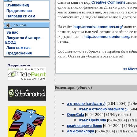
Самата книга е под
лиценз
Creative Commons
Външен вид
един истински феномен за 21 век и дано е нач
Предложения
който живеем всички ние, без значение в коя 
Направи си сам
пропускайте да видите внимателно и двете ре
На сайта
можете 
http://creativecommons.org/
разкази, музика или уеб-логове и разбира се 
За нас
съдържание на
или
http://commoncontent.org/
Линукс за българи
от тях.
ЕООД
Линк към нас
Собственото въображение трябва да е един
Предложения
нали? Остава да убедим и останалите!
Подкрепяно от:
<< Micr
Коментари: (общо 6)
[6-04-2004] {1/Н
а относно hardware ;)
[6-04
Към: а относно hardware ;)
[6-04-2004] {1/Неутрален}
OpenCola
[6-04-2004] {1/Н
Към: OpenCola
[6-04-2004] {1/Неу
крайно време беше
[6-04-2004] {1/Неутрал
Ами фолклора