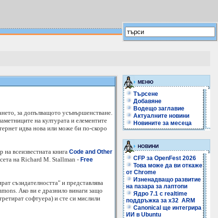
МЕНЮ
Търсене
Добавяне
Водещо заглавие
ването, за допълващото усъвършенстване.
Актуалните новини
паметниците на културата и елементите
Новините за месеца
тернет идва нова или може би по-скоро
НОВИНИ
р на всеизвестната книга
Code and Other
CFP за OpenFest 2026
сета на Richard M. Stallman -
Free
Това може да ви откаже
от Chrome
Изненадващо развитие
лират съзидателността" и представлява
на пазара за лаптопи
mmons. Ако ви е дразнило винаги защо
Ядро 7.1 с realtime
третират софтуера) и сте си мислили
поддръжка за x32 ARM
Canonical ще интегрира
ИИ в Ubuntu