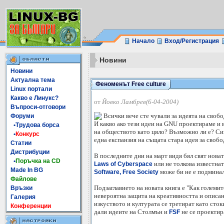
Начало
Вход/Регистрация
Новини
Новини
Актуална тема
Феноменът Free culture
Linux портали
Какво е Линукс?
от
Йовко Ламбрев(6-04-2004)
Въпроси-отговори
Всички вече сте чували за идеята на своб
Форуми
И какво ако тези идеи на GNU проектираме и 
•Трудова борса
на обществото като цяло? Възможно ли е? Сиг
•
Конкурс
една експанзия на същата стара идея за свобо
Статии
Дистрибуции
В последните дни на март видя бял свят нова
•
Поръчка на CD
или не толкова известна
Laws of Cyberspace
Made In BG
може би не е подминал
Software, Free Society
Файлове
Подзаглавието на новата книга е "Как големит
Връзки
невероятнa защита на креативността и описан
Галерия
изкуството и културата се третират като сто
Конференции
дали идеите на Столмън и
не се проектир
FSF