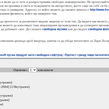
 и може да се чете и разпространява свободно некомерсиално. Не пропускайте 
ало на промяна в света и тълкуването на авторството, което само по себе си би 
точка се намираме. Адресът, от който можете да свалите книгата е
http://www.fre
кламни филмчета, който ще намерите там.
да прочетете за различните видове лицензи от този тип. Да видите как можете
как можете да използвате така лицензирани произведения и да сътворите произв
 да добавите свое. Да слушате
или да гледате
свободна музика
свободни фи
ствената граница пред твореца
, опитва се да убеди читателите си Лари Лесиг
|
osoft пуска продукт като свободен софтуер
Протест срещу евро патентите
Оценени с
или повече
еутрален}
-2004] {1/Неутрален}
еутрален}
трален}
ен}