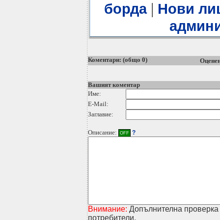
|
борда
Нови ли
админи
Коментари: (общо 0)
Оценен
Вашият коментар
Име:
E-Mail:
Заглавие:
Описание:
?
OFF
Внимание:
Допълнителна проверка 
потребители.