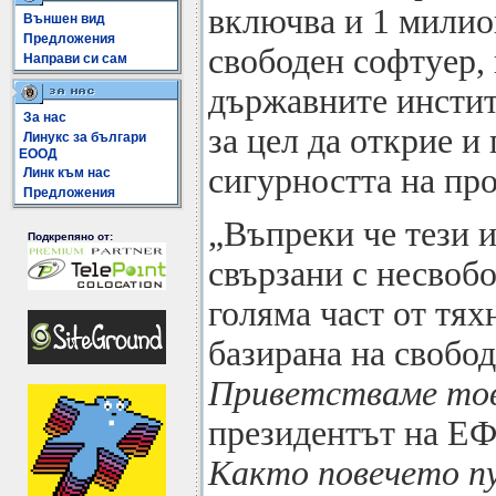
включва и 1 милион
Външен вид
Предложения
свободен софтуер,
Направи си сам
държавните инстит
За нас
за цел да открие и
Линукс за българи
ЕООД
сигурността на пр
Линк към нас
Предложения
„Въпреки че тези 
Подкрепяно от:
свързани с несвоб
голяма част от тях
базирана на свобод
Приветстваме тов
президентът на ЕФ
Както повечето пу