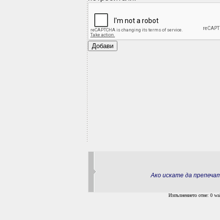
Ако искате да препеч
Изпълнението отне: 0 wal