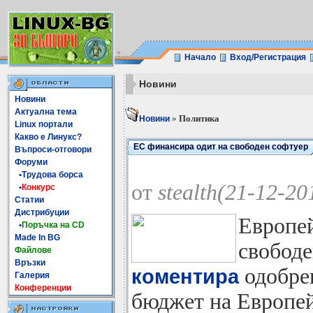
Начало
Вход/Регистрация
Новини
Новини
Актуална тема
»
Политика
Новини
Linux портали
Какво е Линукс?
ЕС финансира одит на свободен софтуер
Въпроси-отговори
Форуми
•Трудова борса
от
stealth(21-12-20
•
Конкурс
Статии
Дистрибуции
Европей
•
Поръчка на CD
Made In BG
свободе
Файлове
Връзки
одобре
коментира
Галерия
Конференции
бюджет на Европей