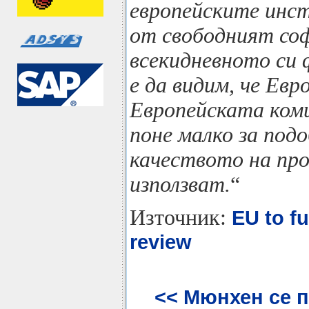
европейските инс
от свободният со
всекидневното си 
е да видим, че Ев
Европейската ком
поне малко за под
качеството на пр
използват.
“
Източник:
EU to f
review
<< Мюнхен се 