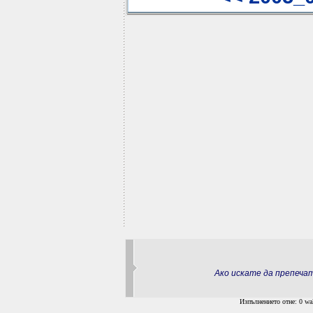
Ако искате да препеч
Изпълнението отне: 0 wal