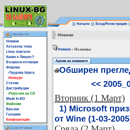
Начало
Вход/Регистрация
Новини
Новини
Актуална тема
»
Политика
Новини
Linux портали
Какво е Линукс?
Архив на новините
Въпроси-отговори
Обширен прегле
Форуми
•Трудова борса
•
Конкурс
<< 2005_
Статии
Дистрибуции
•
Поръчка на CD
Вторник (1 Март)
Made In BG
Файлове
1) Microsoft при
Връзки
Галерия
от Wine (1-03-2005)
Конференции
Сряда (2 Март)