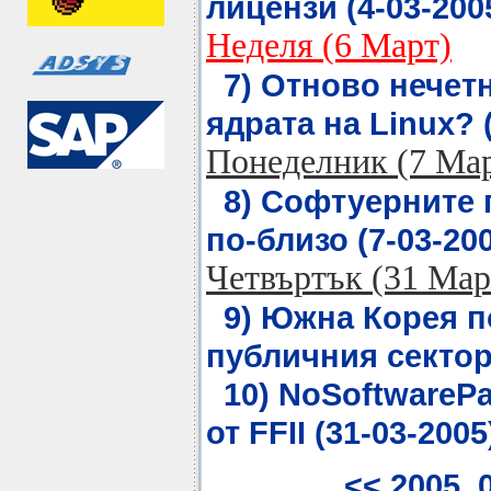
лицензи (4-03-2005
Неделя (6 Март)
7) Отново нечет
ядрата на Linux? (
Понеделник (7 Ма
8) Софтуерните 
по-близо (7-03-200
Четвъртък (31 Мар
9) Южна Корея п
публичния сектор 
10) NoSoftwarePa
от FFII (31-03-2005
<< 2005_