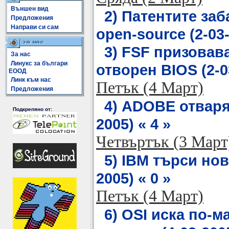
Външен вид
2) Патентите заб
Предложения
Направи си сам
open-source (2-03-
3) FSF призовав
За нас
Линукс за българи
отворен BIOS (2-03
ЕООД
Линк към нас
Петък (4 Март)
Предложения
4) ADOBE отваря 
Подкрепяно от:
2005) « 4 »
Четвъртък (3 Март
5) IBM търси нови
2005) « 0 »
Петък (4 Март)
6) OSI иска по-