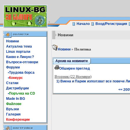
Начало
Вход/Регистрация
Новини
Новини
Актуална тема
»
Политика
Новини
Linux портали
Какво е Линукс?
Архив на новините
Въпроси-отговори
Форуми
Обширен преглед
•Трудова борса
Вторник (22 Ноември)
•
Конкурс
1) Виена и Париж използват все повече Лин
Статии
Дистрибуции
<< 200
•
Поръчка на CD
Made In BG
Файлове
Връзки
Галерия
Конференции