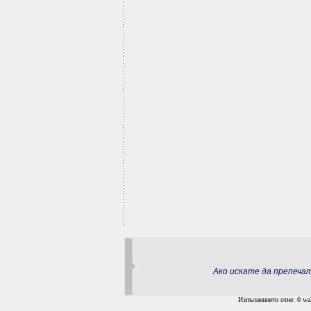
Ако искате да препеч
Изпълнението отне: 0 wal