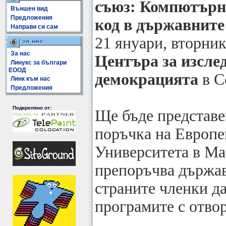
съюз: Компютърн
Външен вид
Предложения
код в държавнит
Направи си сам
21 януари, вторник,
За нас
Центъра за изсле
Линукс за българи
ЕООД
демокрацията
в С
Линк към нас
Предложения
Подкрепяно от:
Ще бъде представе
поръчка на Европе
Университета в Ма
препоръчва държа
страните членки д
програмите с отвор