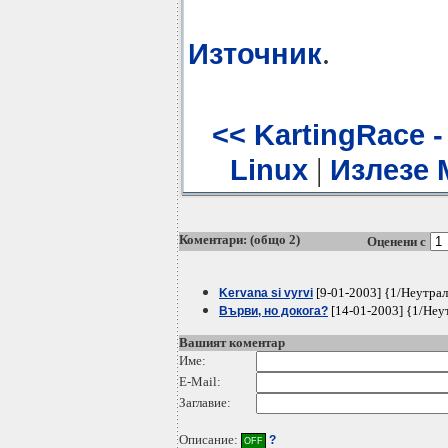
.
Източник
<< KartingRace 
|
Linux
Излезе 
Коментари: (общо 2)
Оценени с
[9-01-2003] {1/Неутра
Kervana si vyrvi
[14-01-2003] {1/Неу
Върви, но докога?
Вашият коментар
Име:
E-Mail:
Заглавие:
Описание:
?
OFF