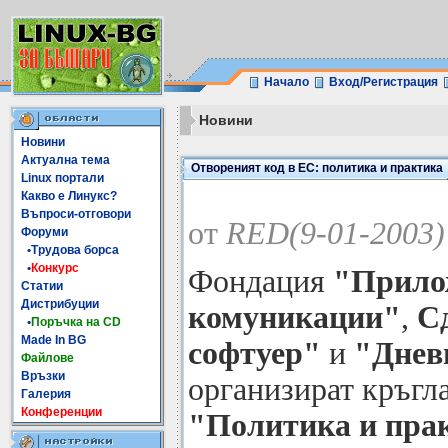
Начало
Вход/Регистрация
Новини
Новини
Актуална тема
Отвореният код в ЕС: политика и практика
Linux портали
Какво е Линукс?
Въпроси-отговори
от
RED(9-01-2003)
Форуми
•Трудова борса
•
Конкурс
Фондация
"Прило
Статии
Дистрибуции
комуникации"
,
С
•
Поръчка на CD
Made In BG
софтуер"
и
"Днев
Файлове
Връзки
организират кръгла
Галерия
Конференции
"Политика и пра