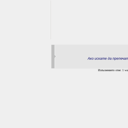
Ако искате да препеч
Изпълнението отне: 1 wal