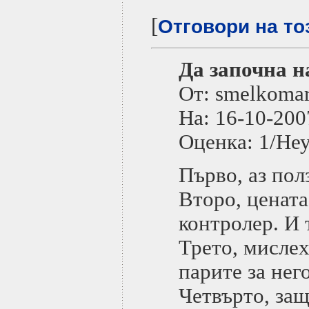
[
Отговори на то
Да започна на
От: smelkoma
На: 16-10-2
Оценка: 1/Не
Първо, аз пол
Второ, цената
контролер. И 
Трето, мислех
парите за него
Четвърто, защ