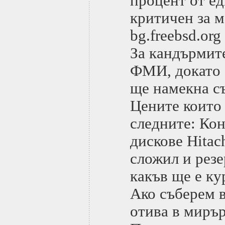
процент от ед
критичен за м
bg.freebsd.org
За кандърмите
ФМИ, докато 
ще намекна с
Цените които 
следните: Кон
дискове Hitac
сложил и резе
какъв ще е ку
Ако съберем в
отива в мирър