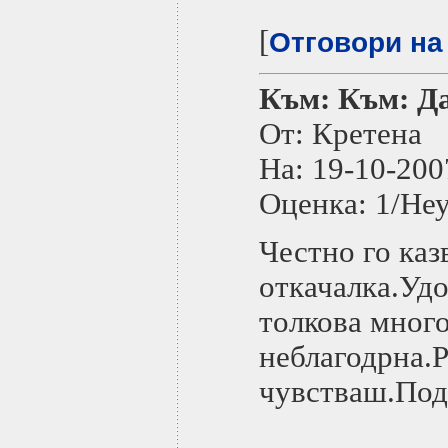
[
Отговори на
Към: Към: Да
От: Кретена
На: 19-10-2
Оценка: 1/Не
Честно го каз
откачалка.Удо
толкова много
неблагодрна.
чувстваш.Под