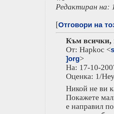
Редактиран на: 
[
Отговори на то
Към всички, 
От: Hapkoc <
>
]org
На: 17-10-2
Оценка: 1/Не
Никой не ви к
Покажете малк
е направил по