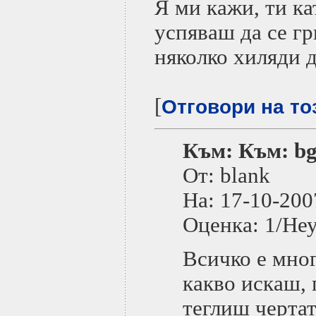
Я ми кажи, ти ка
успяваш да се гр
няколко хиляди 
[
Отговори на то
Към: Към: bg
От: blank
На: 17-10-2
Оценка: 1/Не
Всичко е мно
какво искаш, 
теглиш черта