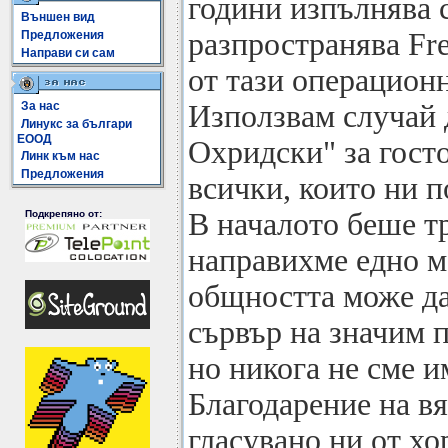
години изпълнява 
Външен вид
разпространява Fr
Предложения
Направи си сам
от тази операционн
За нас
Използвам случай 
Линукс за българи
ЕООД
Охридски" за госто
Линк към нас
Предложения
всички, които ни п
В началото беше т
Подкрепяно от:
направихме едно м
общността може да
сървър на значим 
но никога не сме и
Благодарение на вя
гласувано ни от х