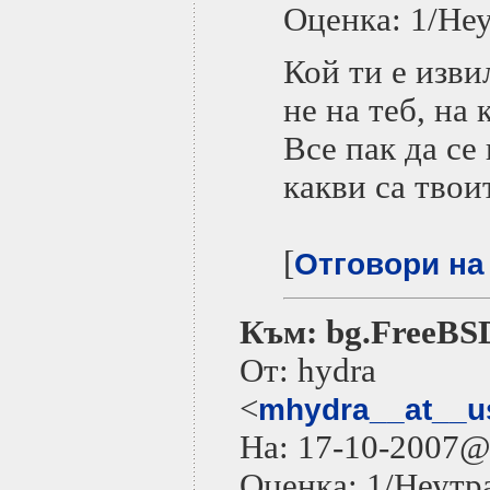
Оценка: 1/Не
Кой ти е изви
не на теб, на 
Все пак да се
какви са тво
[
Отговори на
Към: bg.FreeBS
От: hydra
<
mhydra__at__u
На: 17-10-2007
Оценка: 1/Неутр