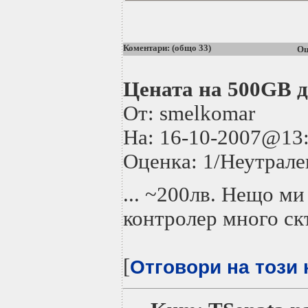
Коментари: (общо 33)
Оц
Цената на 500GB ди
От: smelkomar
На: 16-10-2007@1
Оценка: 1/Неутрале
... ~200лв. Нещо ми
контролер много скъ
[
Отговори на този