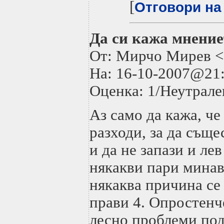
[
Отговори на
Да си кажа мнение
От: Мирчо Мирев <
На: 16-10-2007@2
Оценка: 1/Неутрале
Аз само да кажа, ч
разходи, за да съще
и да не запази и лев
някакви пари минав
някаква причина се 
прави 4. Опростенч
лесно проблеми под