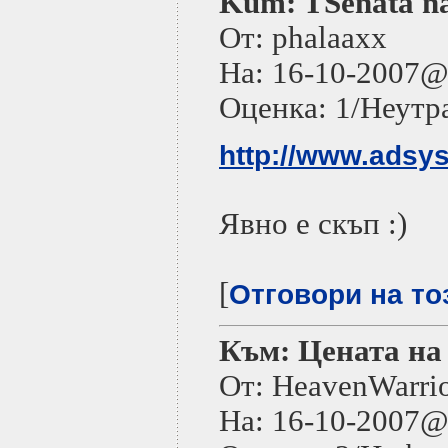
Kum: TSenata na
От: phalaaxx
На: 16-10-2007
Оценка: 1/Неутр
http://www.adsys
Явно е скъп :)
[
Отговори на то
Към: Цената на 
От: HeavenWarri
На: 16-10-2007