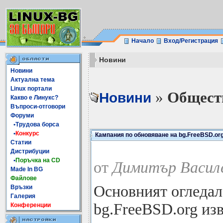
Начало
Вход/Регистрация
Новини
Новини
Актуална тема
Linux портали
»
Общест
Новини
Какво е Линукс?
Въпроси-отговори
Форуми
•Трудова борса
•
Конкурс
Кампания по обновяване на bg.FreeBSD.or
Статии
Дистрибуции
•
Поръчка на CD
от
Димитър Василе
Made In BG
Файлове
Основният огледал
Връзки
Галерия
bg.FreeBSD.org из
Конференции