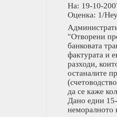
На: 19-10-2
Оценка: 1/Не
Администрати
"Отворени про
банковата тра
фактурата и е
разходи, коит
останалите пр
(счетоводство,
да се каже ко
Дано едни 15-
неморалното н