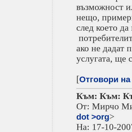
възможност и
нещо, примерн
след което да
потребителите
ако не дадат 
услугата, ще с
[
Отговори на
Към: Към: Къ
От: Мирчо М
>
dot >org
На: 17-10-2