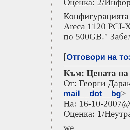
Оценка: 2/Инфо
Конфигурацията 
Areca 1120 PCI-X
по 500GB." Забе
[
Отговори на то
Към: Цената на 
От: Георги Дара
>
mail__dot__bg
На: 16-10-2007
Оценка: 1/Неутр
we