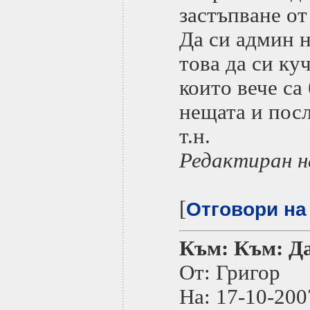
застъпване от
Да си админ н
това да си куч
които вече са
нещата и посл
т.н.
Редактиран н
[
Отговори на
Към: Към: Да
От: Григор
На: 17-10-2