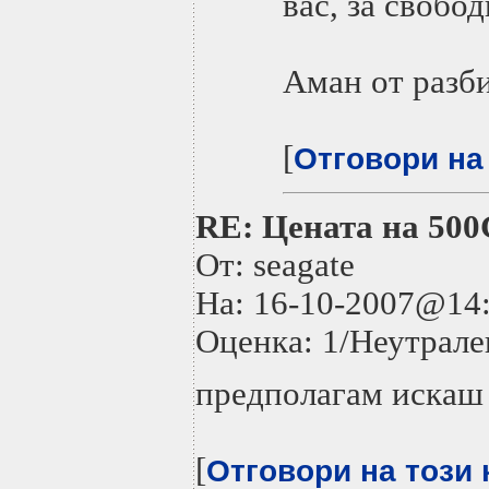
вас, за свобо
Аман от разб
[
Отговори на
RE: Цената на 500G
От: seagate
На: 16-10-2007@1
Оценка: 1/Неутрале
предполагам искаш д
[
Отговори на този