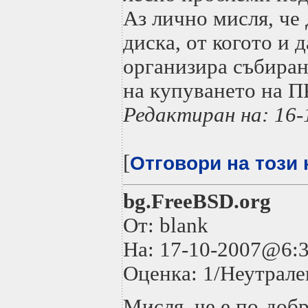
Аз лично мисля, че
диска, от когото и 
организира събиран
на купуването на
Редактиран на: 16
[
Отговори на този
bg.FreeBSD.org
От: blank
На: 17-10-2007@6
Оценка: 1/Неутрале
Мисля, че е по-добр