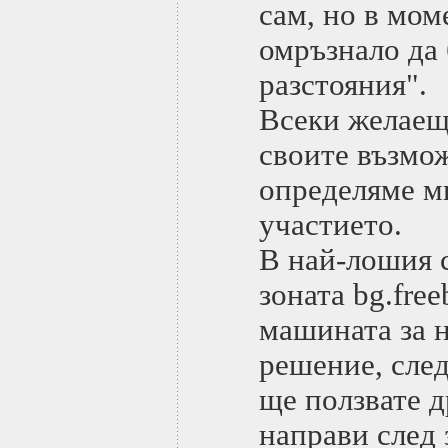
сам, но в мом
омръзнало да 
разстояния".
Всеки желаещ
своите възмож
определяме м
участието.
В най-лошия 
зоната bg.fre
машината за н
решение, след
ще ползвате д
направи след 