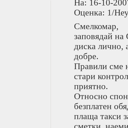
На: 16-10-2
Оценка: 1/Не
Смелкомар,
заповядай на
диска лично, 
добре.
Правили сме 
стари контрол
приятно.
Относно спон
безплатен об
плаща такси з
сметки, наеми