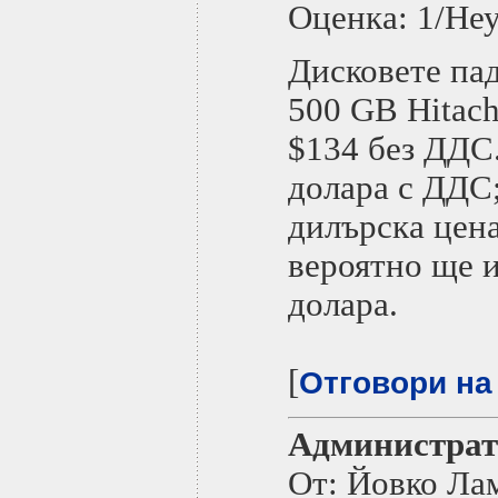
Оценка: 1/Не
Дисковете па
500 GB Hitach
$134 без ДДС.
долара с ДДС;
дилърска цена
вероятно ще и
долара.
[
Отговори на
Администрат
От: Йовко Ла