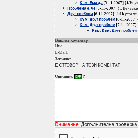
[5-11-2007] {1/Неу
Към: Еми да
[6-11-2007] {1/Неутрал
Проблема е, че
[6-11-2007] {1/Неутрале
Друг проблем
[6-11-2007] 
Към: Друг проблем
[7-11-2007] 
Към: Друг проблем
Към: Към: Друг проблем
Вашият коментар
Име:
E-Mail:
Заглавие:
Е ОТГОВОР НА ТОЗИ КОМЕНТАР
Описание:
?
OFF
Внимание:
Допълнителна проверка 