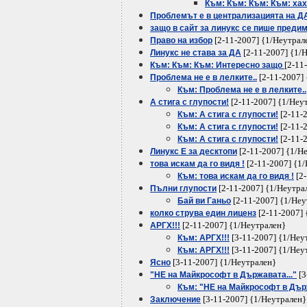
Към: Към: Към: Към: ха
Проблемът е в централизацията на Д
защо в сайт за линукс се пише преди
[2-11-2007] {1/Неутрал
Право на избор
[2-11-2007] {1/
Линукс не става за ДА
[2-11
Към: Към: Към: Интересно защо
[2-11-2007]
Проблема не е в лелките..
Към: Проблема не е в лелките..
[2-11-2007] {1/Неу
А стига с глупости!
[2-11-
Към: А стига с глупости!
[2-11-
Към: А стига с глупости!
[2-11-
Към: А стига с глупости!
[2-11-2007] {1/Н
Линукс Е за десктопи
[2-11-2007] {1
това искам да го видя !
[2-
Към: това искам да го видя !
[2-11-2007] {1/Неутра
Пълни глупости
[2-11-2007] {1/Неу
Бай ви Ганьо
[2-11-2007] 
колко струва един лиценз
[2-11-2007] {1/Неутрален}
АРГХ!!!
[3-11-2007] {1/Неу
Към: АРГХ!!!
[3-11-2007] {1/Неу
Към: АРГХ!!!
[3-11-2007] {1/Неутрален}
Ясно
[3
"НЕ на Майкрософт в Държавата..."
Към: "НЕ на Майкрософт в Държ
[3-11-2007] {1/Неутрален}
Заключение