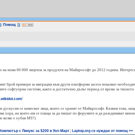
Помощ
на нови 60 000 лиценза за продукти на Майкрософт до 2012 година. Интереснот
ят брой примери за миграции към други платформи засега показват необходим
вите софтуерни системи, както и достатъчно дълъг период от време за тяхното
e.wikidot.com/
зи дускусия се намесват лица, които се хранят от Майкрософт. Казвам това, защ
има хора, на които им се плаща за да пишат по форумите и да разединяват мнени
ше колко е хубав MS?)
|
Компютър с Линукс за $200 в Уол-Март
Laptop.org се нуждае от помощ >>