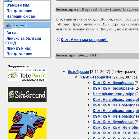
Външен вид
Коментар от
: Blagovest Petrov (Eniac) blagovest
Предложения
Направи си сам
Ето, един агент се обади. Добри, защо посещава
[offtopic]Преди малко - на Byte Expo, една ле
мен тя не знаеше какво е Линукс..., но е консул
За нас
Линукс за българи
<<
Към: Ами тъка се прави!!
ЕООД
Линк към нас
Предложения
Коментари: (общо 143)
Подкрепяно от:
[2-11-2007] {1/Неутрален}
безобразие
[2-11-2007] {1
Към: безобразие
[2
Към: Към: безобразие
[2
Към: Към: безобразие
[2
Не е обмислено добре
Към: Не е обмислено до
Към: Към: Не е обмисле
Към: Не е обмислено до
Към: Към: Не е обмисле
[2
Към: Към: безобразие
Към: Към: Към: Не е об
Към: Към: Към: Към: Не
Към: Към: Към: Към: Къ