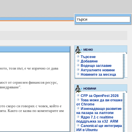
МЕНЮ
Търсене
Добавяне
Водещо заглавие
о, този път, е че изрично се дава
Актуалните новини
Новините за месеца
ост от сериозен финансов ресурс,
 внедряване".
НОВИНИ
CFP за OpenFest 2026
Това може да ви откаже
от Chrome
ото скоро си говорих с човек, който е
Изненадващо развитие
ята. Както се казва по коментарите им
на пазара за лаптопи
Ядро 7.1 с realtime
поддръжка за x32 ARM
Canonical ще интегрира
ИИ в Ubuntu