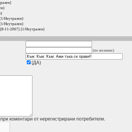
трален}
ен}
н}
{1/Неутрален}
{1/Неутрален}
[8-11-2007] {1/Неутрален}
(по желание)
(ДА)
при коментари от нерегистрирани потребители.