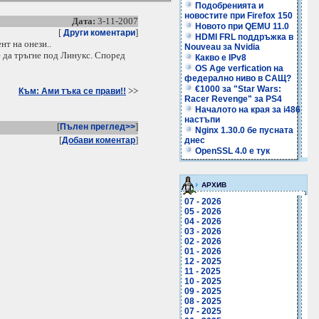
Подобренията и
новостите при Firefox 150
Дата:
3-11-2007
Новото при QEMU 11.0
[
]
Други коментари
HDMI FRL поддръжка в
нт на онези..
Nouveau за Nvidia
е да тръгне под Линукс. Според
Какво е IPv8
OS Age verfication на
федерално ниво в САЩ?
€1000 за "Star Wars:
>>
Към: Ами тъка се прави!!
Racer Revenge" за PS4
Началото на края за i486
настъпи
[
]
Пълен преглед>>
Nginx 1.30.0 бе пусната
[
]
Добави коментар
днес
OpenSSL 4.0 е тук
АРХИВ
07 - 2026
05 - 2026
04 - 2026
03 - 2026
02 - 2026
01 - 2026
12 - 2025
11 - 2025
10 - 2025
09 - 2025
08 - 2025
07 - 2025