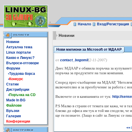
Начало
Вход/Регистрация
Новини
Новини
Актуална тема
Нови милиони за Microsoft от МДААР
Linux портали
Какво е Линукс?
от
(2-11-2007)
contact_bogomil
Въпроси-отговори
Днес МДААР е обявила поръчка за купуването 
Форуми
поръчка за продуктите на тази компания.
•Трудова борса
•
Конкурс
Според прес-съобщение на МДААР, "Неголеми
Статии
включително и за преобучение за работа с но
Дистрибуции
•
Поръчка на CD
Включете се в кампанията от тук:
http://sens
Made In BG
Файлове
P.S Малко в страни от темата ше кажа, че в та
близко до офиса им тук и той ми сподели, че 
Връзки
ще ги познаете. (Защо в сайт за Линукс се пи
Галерия
Конференции
<< 