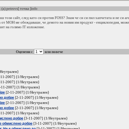
 (a) petrovs[ точка ]info
ш този сайт, след като си против FOSS? Знам че си си пил хапчетата и не си аге
лка от МОН ме обеждаваше, че демото на новия им продукт - енциклопедия, мож
тант на голямо IT изложение.
Оценени с
или повече
/Неутрален}
-11-2007] {1/Неутрален}
-11-2007] {1/Неутрален}
-11-2007] {1/Неутрален}
[2-11-2007] {1/Неутрален}
бре
[2-11-2007] {1/Неутрален}
но добре
[2-11-2007] {1/Неутрален}
бре
[2-11-2007] {1/Неутрален}
но добре
-11-2007] {1/Неутрален}
[3-11-2007] {1/Неутрален}
мислено добре
[3-11-2007] {1/Неутрален}
 е обмислено добре
[3-11-2007] {1/Неутрален}
м: Не е обмислено до