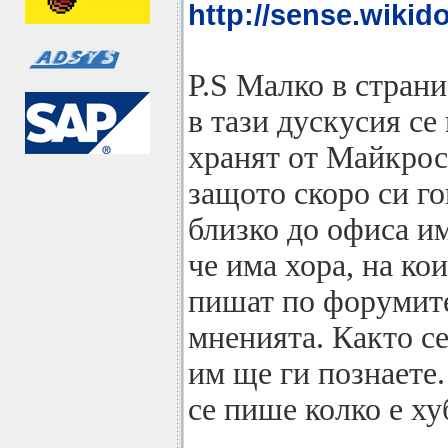
http://sense.wikid
P.S Малко в страни
в тази дускусия се
хранят от Майкрос
защото скоро си го
близко до офиса им
че има хора, на ко
пишат по форумите
мненията. Както се
им ще ги познаете.
се пише колко е х