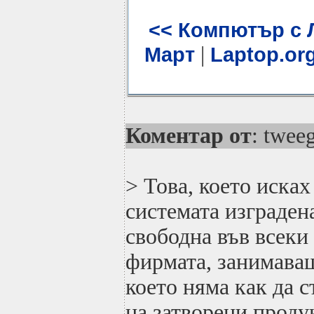
<< Компютър с Л
|
Март
Laptop.or
Коментар от
: twee
> Това, което исках
системата изграден
свободна във всеки
фирмата, занимаващ
което няма как да 
на затворени проду