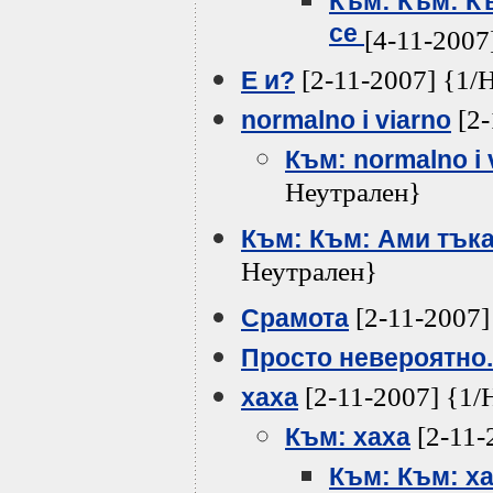
Към: Към: К
се
[4-11-2007
[2-11-2007] {1/
Е и?
[2-
normalno i viarno
Към: normalno i 
Неутрален}
Към: Към: Ами тъка
Неутрален}
[2-11-2007]
Срамота
Просто невероятно.
[2-11-2007] {1/
хаха
[2-11-
Към: хаха
Към: Към: х