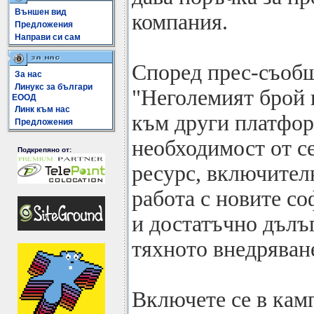
Външен вид
компания.
Предложения
Направи си сам
Според прес-съоб
За нас
Линукс за българи
"Неголемият брой 
ЕООД
Линк към нас
към други платфор
Предложения
необходимост от с
Подкрепяно от:
ресурс, включителн
работа с новите со
и достатъчно дълъг
тяхното внедряван
Включете се в камп