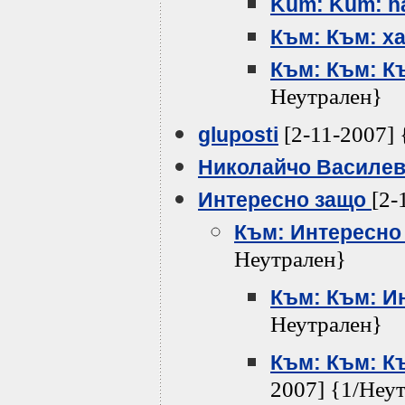
Kum: Kum: h
Към: Към: х
Към: Към: К
Неутрален}
[2-11-2007] 
gluposti
Николайчо Василе
[2-
Интересно защо
Към: Интересно
Неутрален}
Към: Към: И
Неутрален}
Към: Към: К
2007] {1/Неу