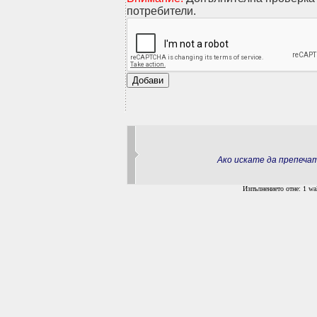
потребители.
Ако искате да препеч
Изпълнението отне: 1 wal