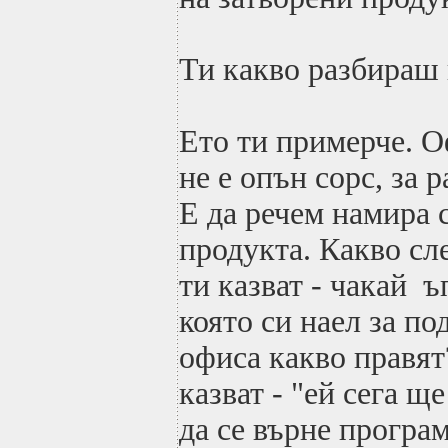
Ти какво разбираш
Ето ти примерче. 
не е опън сорс, за 
Е да речем намира с
продукта. Какво с
ти казват - чакай ъ
която си наел за п
офиса какво правят?
казват - "ей сега щ
да се върне програм