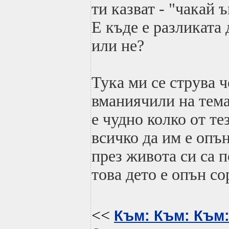
ти казват - "чакай 
Е къде е разликата 
или не?
Тука ми се струва ч
вманиячили на тема
е чудно колко от те
всичко да им е опъ
през живота си са 
това дето е опън со
<<
Към: Към: Към