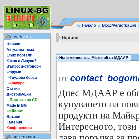
Начало
Вход/Регистрация
Новини
Новини
Актуална тема
Linux портали
Нови милиони за Microsoft от МДААР
Какво е Линукс?
Въпроси-отговори
Форуми
от
contact_bogomi
•Трудова борса
•
Конкурс
Статии
Днес МДААР е обя
Дистрибуции
•
Поръчка на CD
купуването на нови
Made In BG
Файлове
продукти на Майкр
Връзки
Галерия
Интересното, този 
Конференции
дава поръчка за пр