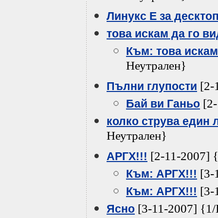
Линукс Е за дескто
това искам да го ви
Към: това искам 
Неутрален}
[2-
Пълни глупости
[2-
Бай ви Ганьо
колко струва един 
Неутрален}
[2-11-2007] 
АРГХ!!!
[3-
Към: АРГХ!!!
[3-
Към: АРГХ!!!
[3-11-2007] {1
Ясно