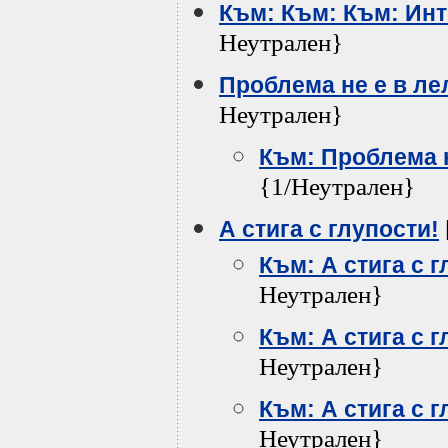
Към: Към: Към: Ин
Неутрален}
Проблема не е в лел
Неутрален}
Към: Проблема н
{1/Неутрален}
А стига с глупости!
Към: А стига с г
Неутрален}
Към: А стига с г
Неутрален}
Към: А стига с г
Неутрален}