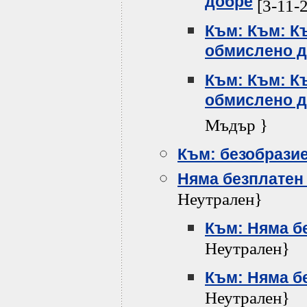
добре
[3-11-
Към: Към: Къ
обмислено 
Към: Към: Къ
обмислено 
Мъдър }
Към: безобрази
Няма безплатен
Неутрален}
Към: Няма б
Неутрален}
Към: Няма б
Неутрален}