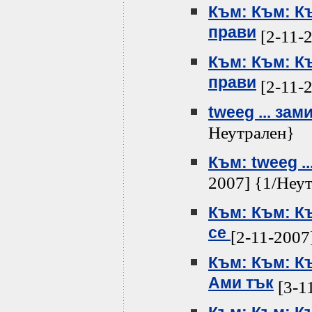
Към: Към: К
прави
[2-11-
Към: Към: К
прави
[2-11-
tweeg ... за
Неутрален}
Към: tweeg .
2007] {1/Неу
Към: Към: К
се
[2-11-2007
Към: Към: К
Ами тък
[3-1