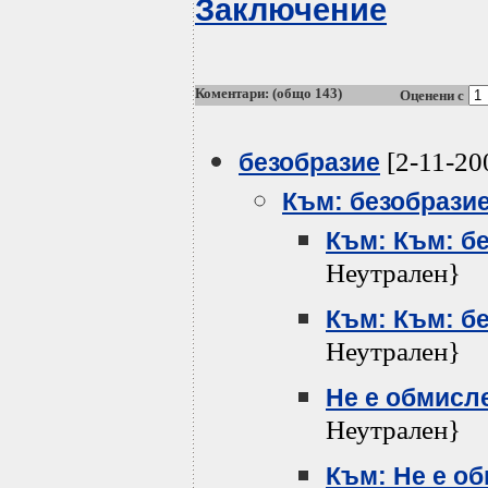
Заключение
Коментари: (общо 143)
Оценени с
[2-11-20
безобразие
Към: безобрази
Към: Към: б
Неутрален}
Към: Към: б
Неутрален}
Не е обмисл
Неутрален}
Към: Не е о