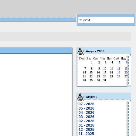
Август 2006
Пон
Вто
Сря
Чет
Пет
Съб
Нед
1
2
3
4
5
6
7
8
9
10
11
12
13
14
15
16
17
18
19
20
21
22
23
24
25
26
27
28
29
30
31
АРХИВ
07 - 2026
05 - 2026
04 - 2026
03 - 2026
02 - 2026
01 - 2026
12 - 2025
11 - 2025