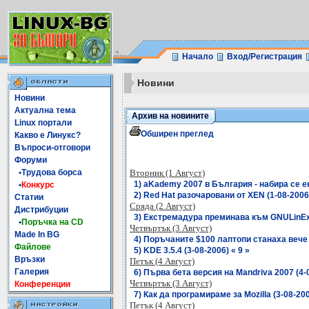
Начало
Вход/Регистрация
Новини
Новини
Актуална тема
Архив на новините
Linux портали
Обширен преглед
Какво е Линукс?
Въпроси-отговори
Форуми
•Трудова борса
Вторник (1 Август)
1) aKademy 2007 в България - набира се ек
•
Конкурс
2) Red Hat разочаровани от XEN (1-08-2006)
Статии
Сряда (2 Август)
Дистрибуции
3) Екстремадура преминава към GNULinEx и
•
Поръчка на CD
Четвъртък (3 Август)
Made In BG
4) Поръчаните $100 лаптопи станаха вече 4
Файлове
5) KDE 3.5.4 (3-08-2006) « 9 »
Връзки
Петък (4 Август)
Галерия
6) Първа бета версия на Mandriva 2007 (4-0
Четвъртък (3 Август)
Конференции
7) Как да програмираме за Mozilla (3-08-200
Петък (4 Август)