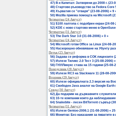
47) В-к Капитал: Затворени до 2008 г. (23-0
48) Стартово ръководство за Fedora Core 5
49) Хърватия се "отваря" (23-08-2006) « 9 
50) Mozilla приема помощта на Microsoft (2
Четвъртък (24 Август)
51) $100 лаптопа с подобрен екран (24-08-2
52) KDE с ново стартово меню в OpenSuse 1
Четвъртък (31 Август)
53) The Dark Star 3.0 (31-08-2006) « 0 »
Четвъртък (24 Август)
54) Microsoft готви Office за Linux (24-08-20
55) Наскорошно обновяване на Убунту разва
Петък (25 Август)
56) Задава се реформа в СОК лицензите (2
57) Излезе Тиликс 2.0 Тест 3 (25-08-2006) «
58) ГНУ/Линукс става на 15 години (25-08-2
Понеделник (28 Август)
59) Излезе RC3 на Slackware 11 (28-08-2006
Вторник (29 Август)
60) Излезе официалната 2.3 версия на Boch
61) Свободен Java аналог на Google Earth (
Сряда (30 Август)
62) Да подарим на държавните служители п
63) 10-те компании които да наблюдаваме (
64) Snakebite - лесен BitTorrent сървър (30
Четвъртък (31 Август)
65) Излезе Gentoo-2006.1 (31-08-2006) « 25
66) Монитор: Без наказания за пиратите в и