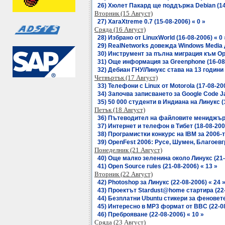
26) Хюлет Пакард ще поддържа Debian (14-
Вторник (15 Август)
27) XaraXtreme 0.7 (15-08-2006) « 0 »
Сряда (16 Август)
28) Избрано от LinuxWorld (16-08-2006) « 0 
29) RealNetworks довежда Windows Media до
30) Инструмент за пълна миграция към Open
31) Още информация за Greenphone (16-08-
32) Дебиан ГНУ/Линукс става на 13 години 
Четвъртък (17 Август)
33) Телефони с Linux от Motorola (17-08-200
34) Започва записването за Google Code Ja
35) 50 000 студенти в Индиана на Линукс (1
Петък (18 Август)
36) Пътеводител на файловите мениджъри 
37) Интернет и телефон в Тибет (18-08-2006
38) Програмистки конкурс на IBM за 2006-та
39) OpenFest 2006: Русе, Шумен, Благоевгр
Понеделник (21 Август)
40) Още малко зеленина около Линукс (21-0
41) Open Source rules (21-08-2006) « 13 »
Вторник (22 Август)
42) Photoshop за Линукс (22-08-2006) « 24 
43) Проектът Stardust@home стартира (22-
44) Безплатни Ubuntu стикери за феновете
45) Интересно в МР3 формат от BBC (22-08
46) Преброяване (22-08-2006) « 10 »
Сряда (23 Август)