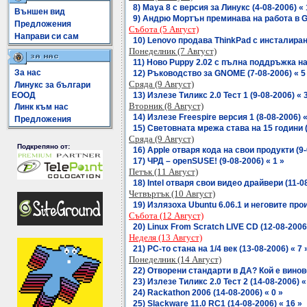
8) Maya 8 с версия за Линукс (4-08-2006) « 
Външен вид
9) Андрю Мортън преминава на работа в Goo
Предложения
Събота (5 Август)
Направи си сам
10) Lenovo продава ThinkPad с инсталиран
Понеделник (7 Август)
11) Ново Puppy 2.02 с пълна поддръжка на 
За нас
12) Ръководство за GNOME (7-08-2006) « 5
Сряда (9 Август)
Линукс за българи
ЕООД
13) Излезе Тиликс 2.0 Тест 1 (9-08-2006) « 
Вторник (8 Август)
Линк към нас
14) Излезе Freespire версия 1 (8-08-2006) «
Предложения
15) Световната мрежа става на 15 години (
Сряда (9 Август)
Подкрепяно от:
16) Apple отваря кода на свои продукти (9-
17) ЧРД – openSUSE! (9-08-2006) « 1 »
Петък (11 Август)
18) Intel отваря свои видео драйвери (11-08
Четвъртък (10 Август)
19) Излязоха Ubuntu 6.06.1 и неговите прои
Събота (12 Август)
20) Linux From Scratch LIVE CD (12-08-2006)
Неделя (13 Август)
21) PC-то стана на 1/4 век (13-08-2006) « 7 
Понеделник (14 Август)
22) Отворени стандарти в ДА? Кой е винове
23) Излезе Тиликс 2.0 Тест 2 (14-08-2006) «
24) Rackathon 2006 (14-08-2006) « 0 »
25) Slackware 11.0 RC1 (14-08-2006) « 16 »