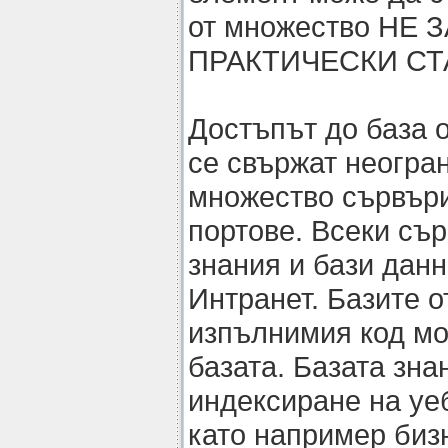
от множество НЕ
ПРАКТИЧЕСКИ СТ
Достъпът до база о
се свържат неогра
множество сървъри
портове. Всеки съ
знания и бази данн
Интранет. Базите о
изпълнимия код мо
базата. Базата зна
индексиране на уеб
като например биз