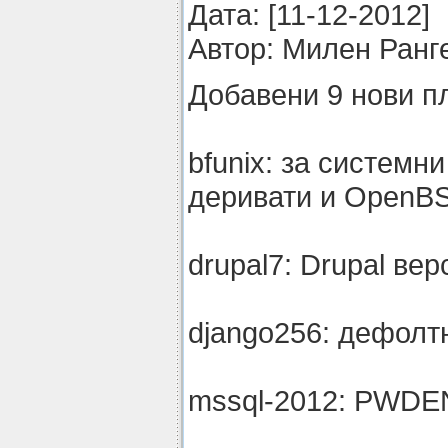
Датa: [11-12-2012]
Автор: Милен Ранг
Добавени 9 нови п
bfunix: за системн
деривати и OpenB
drupal7: Drupal вер
django256: дефолт
mssql-2012: PWDEN