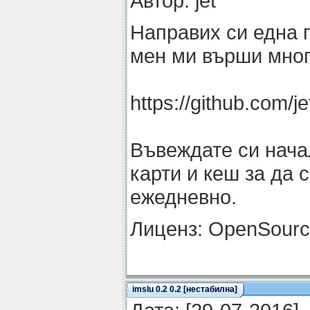
Автор: jet
Направих си една 
мен ми върши мног
https://github.com/je
Въвеждате си нача
карти и кеш за да 
ежедневно.
Лиценз: OpenSour
imslu 0.2 0.2 [нестабилна]