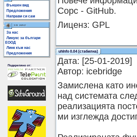
Повече информация
Външен вид
Сорс - GitHub.
Предложения
Направи си сам
Лиценз: GPL
За нас
Линукс за българи
ЕООД
Линк към нас
uhInfo 0.04 [стабилна]
Предложения
Датa: [25-01-2019]
Подкрепяно от:
Автор: icebridge
Замислена като ин
над системата сле
реализацията пост
ми изглежда дости