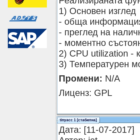
Реализираната фун
1) Основен изглед
- обща информаци
- преглед на нали
- моментно състоян
2) CPU utilization
3) Температурен м
Промени:
N/A
Лиценз: GPL
tinyacc 1 [стабилна]
Датa: [11-07-2017]