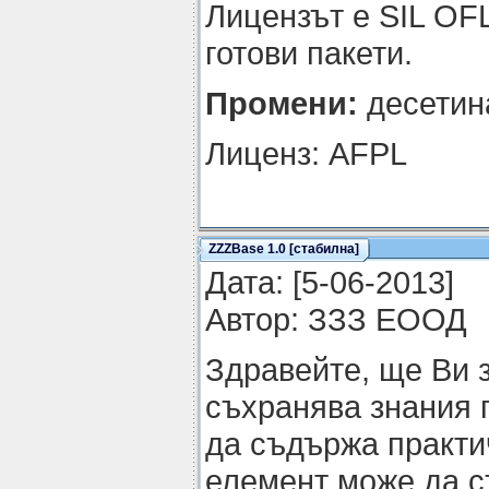
Лицензът е SIL OFL
готови пакети.
Промени:
десетин
Лиценз: AFPL
ZZZBase 1.0 [стабилна]
Датa: [5-06-2013]
Автор: ЗЗЗ ЕООД
Здравейте, ще Ви 
съхранява знания 
да съдържа практи
елемент може да с