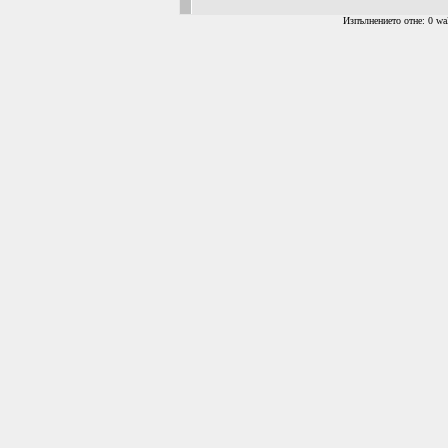
Изпълнението отне: 0 wal