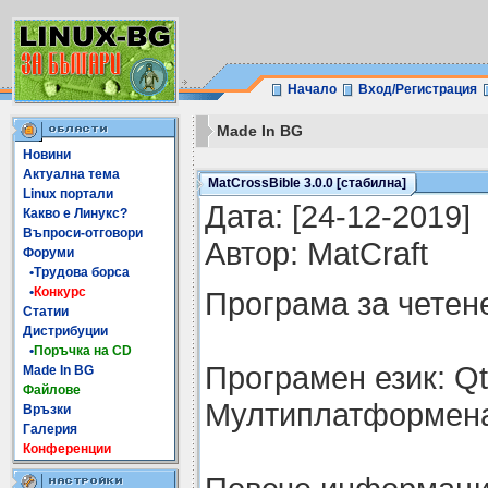
Начало
Вход/Регистрация
Made In BG
Новини
Актуална тема
MatCrossBible 3.0.0 [стабилна]
Linux портали
Датa: [24-12-2019]
Какво е Линукс?
Въпроси-отговори
Автор: MatCraft
Форуми
•Трудова борса
•
Конкурс
Програма за четен
Статии
Дистрибуции
•
Поръчка на CD
Програмен език: Q
Made In BG
Файлове
Мултиплатформен
Връзки
Галерия
Конференции