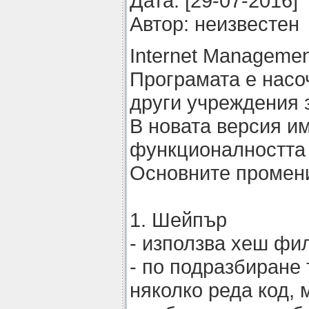
Датa: [29-07-2016]
Автор: неизвестен
Internet Managemen
Програмата е насоч
други учреждения 
В новата версия и
функционалността 
Основните промени
1. Шейпър
- използва хеш фи
- по подразбиране
няколко реда код, 