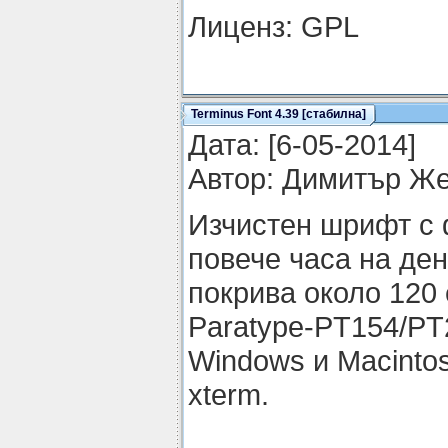
Лиценз: GPL
Terminus Font 4.39 [стабилна]
Датa: [6-05-2014]
Автор: Димитър Ж
Изчистен шрифт с 
повече часа на ден
покрива около 120 
Paratype-PT154/PT2
Windows и Macinto
xterm.