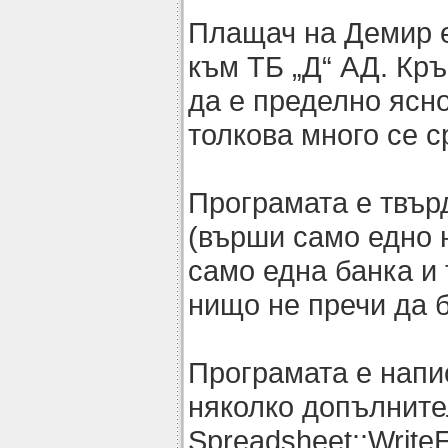
Плащач на Демир е
към ТБ „Д“ АД. Кръ
да е пределно ясно
толкова много се с
Програмата е твър
(върши само едно н
само една банка и 
нищо не пречи да 
Програмата е напи
няколко допълните
Spreadsheet::Write