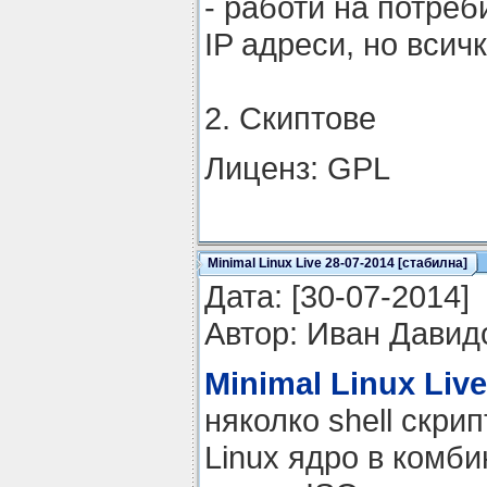
- работи на потреб
IP адреси, но всич
2. Скиптове
Лиценз: GPL
Minimal Linux Live 28-07-2014 [стабилна]
Датa: [30-07-2014]
Автор: Иван Давид
Minimal Linux Live
няколко shell скри
Linux ядро в комби