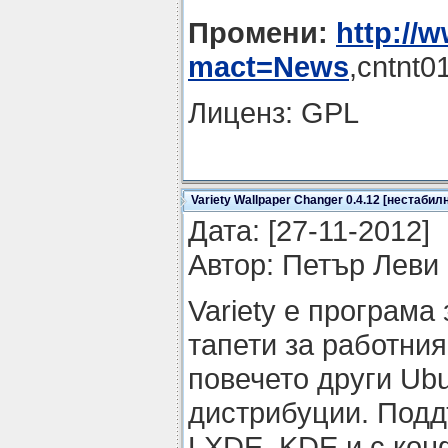
Промени:
http://
mact=News
,cntnt0
Лиценз: GPL
Variety Wallpaper Changer 0.4.12 [нестабил
Датa: [27-11-2012]
Автор: Петър Леви
Variety е програма
тaпети за работния 
повечето други Ub
дистрибуции. Подд
LXDE, KDE и с кон