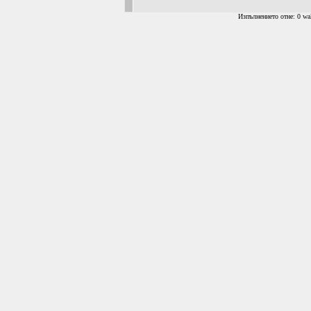
Изпълнението отне: 0 wal