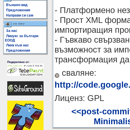
Външен вид
- Платформено не
Предложения
Направи си сам
- Прост XML форма
импортиращия про
За нас
Линукс за българи
- Гъвкаво свързван
ЕООД
Линк към нас
възможност за имп
Предложения
трансформация да
Подкрепяно от:
сваляне:
http://code.google
Лиценз: GPL
<<post-commit
Minimalis