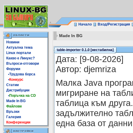
Начало
Вход/Регистрация
Made In BG
Новини
Актуална тема
table-importer 0.1.0 [нестабилна]
Linux портали
Датa: [9-08-2026]
Какво е Линукс?
Въпроси-отговори
Автор: djemriza
Форуми
•Трудова борса
•
Конкурс
Малка Java програ
Статии
мигриране на табл
Дистрибуции
•
Поръчка на CD
таблица към друга.
Made In BG
Файлове
задължително табл
Връзки
Галерия
една база от данни
Конференции