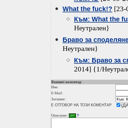
[23-
What the fuck!?
Към: What the fu
Неутрален}
Браво за споделянето
Неутрален}
Към: Браво за сп
2014] {1/Неутрал
Вашият коментар
Име:
E-Mail:
Заглавие:
Е ОТГОВОР НА ТОЗИ КОМЕНТАР
(ДА
Описание:
?
OFF