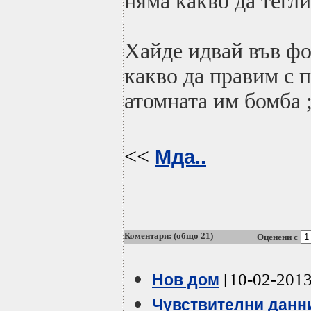
няма какво да тегли
Хайде идвай във ф
какво да правим с 
атомната им бомба ;
<<
Мда..
Коментари: (общо 21)
Оценени с
[10-02-2013
Нов дом
Чувствителни данн