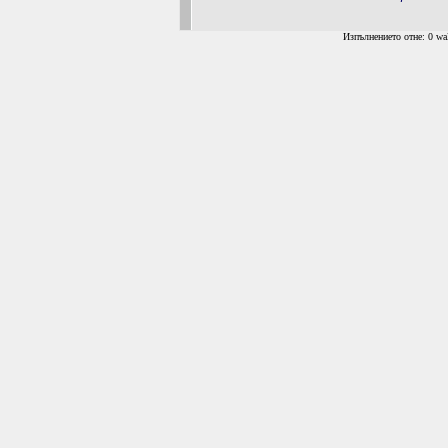
Изпълнението отне: 0 wal