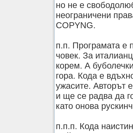
но не е свободолю
неограничени прав
COPYNG.
п.п. Програмата е 
човек. За италианц
корем. А буболечки
гора. Кода е вдъхн
ужасите. Авторът 
и ще се радва да г
като онова рускинч
п.п.п. Кода наисти