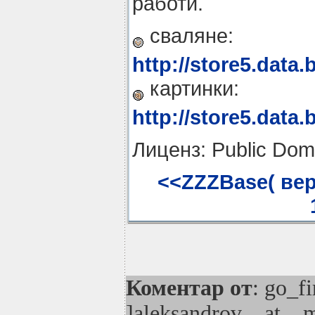
работи.
сваляне:
http://store5.data
картинки:
http://store5.data
Лиценз: Public Dom
<<ZZZBase( вер.
Коментар от
: go_fi
]aleksandrov__at__m