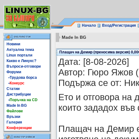
Начало
Вход/Регистрация
Made In BG
Новини
Актуална тема
Плащач на Демир (преносима версия) 0,00
Linux портали
Датa: [8-08-2026]
Какво е Линукс?
Въпроси-отговори
Автор: Гюро Яжов (
Форуми
•Трудова борса
Подържа се от: Ни
•
Конкурс
Статии
Ето и отговора на 
Дистрибуции
•
Поръчка на CD
които зададох във
Made In BG
Файлове
Връзки
Галерия
Плащач на Демир 
Конференции