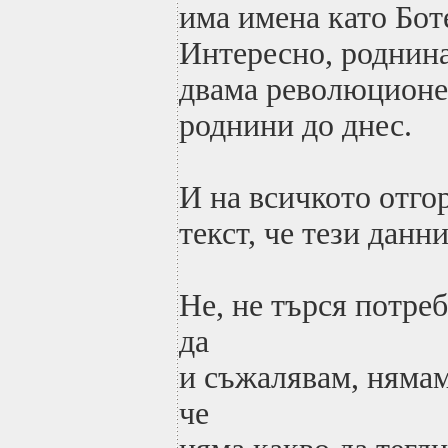
има имена като Бот
Интересно, роднин
двама революционе
роднини до днес.
И на всичкото отго
текст, че тези данн
Не, не търся потре
да
и съжалявам, нямам
че