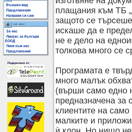
изготвяне на доку
Външен вид
плащания към ТБ „
Предложения
Направи си сам
защото се търсеше 
искаше да е преде
За нас
Линукс за българи
не е дело на еднои
ЕООД
Линк към нас
толкова много се с
Предложения
Подкрепяно от:
Програмата е твър
много малък обхва
(върши само едно 
предназначена за 
клиентите на само 
малките и приложи
ѝ клон. Но нищо не