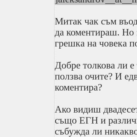
Митак чак съм въо
да коментираш. Но
грешка на човека п
Добре толкова ли е
ползва очите? И едв
коментира?
Ако видиш двадесет
също ЕГН и различн
събужда ли никакв