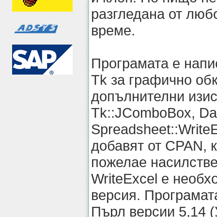
разгледана от люб
време.
Програмата е напис
Tk за графично об
допълнителни изис
Tk::JComboBox, Da
Spreadsheet::WriteE
добавят от CPAN, 
пожелае насилстве
WriteExcel е необх
версия. Програмат
Пърл версии 5,14 (У