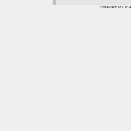
Изпълнението отне: 0 wal