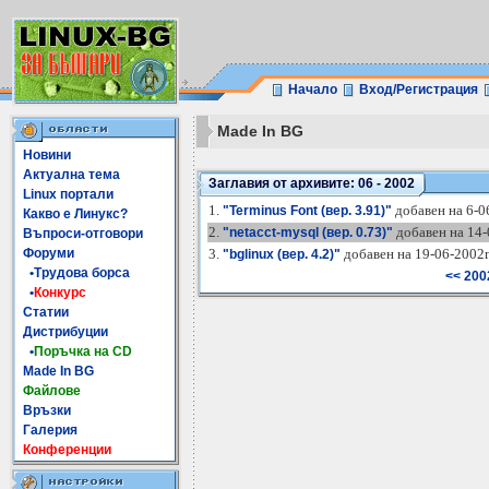
Начало
Вход/Регистрация
Made In BG
Новини
Актуална тема
Заглавия от архивите: 06 - 2002
Linux портали
1.
добавен на 6-0
"Terminus Font (вер. 3.91)"
Какво е Линукс?
2.
добавен на 14-
"netacct-mysql (вер. 0.73)"
Въпроси-отговори
Форуми
3.
добавен на 19-06-2002г
"bglinux (вер. 4.2)"
•Трудова борса
<< 200
•
Конкурс
Статии
Дистрибуции
•
Поръчка на CD
Made In BG
Файлове
Връзки
Галерия
Конференции