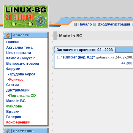
Начало
Вход/Регистрация
Made In BG
Новини
Актуална тема
Заглавия от архивите: 02 - 2003
Linux портали
1.
добавен на 24-02-2003
"sGmixer (вер. 0.1)"
Какво е Линукс?
<< 200
Въпроси-отговори
Форуми
•Трудова борса
•
Конкурс
Статии
Дистрибуции
•
Поръчка на CD
Made In BG
Файлове
Връзки
Галерия
Конференции