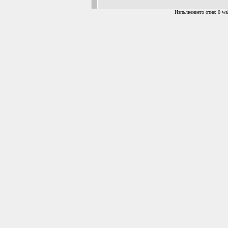
Изпълнението отне: 0 wal