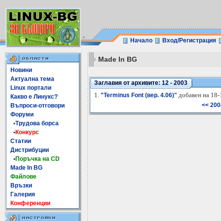
Начало
Вход/Регистрация
Made In BG
Новини
Актуална тема
Заглавия от архивите: 12 - 2003
Linux портали
1.
добавен на 18-
"Terminus Font (вер. 4.06)"
Какво е Линукс?
<< 20
Въпроси-отговори
Форуми
•Трудова борса
•
Конкурс
Статии
Дистрибуции
•
Поръчка на CD
Made In BG
Файлове
Връзки
Галерия
Конференции