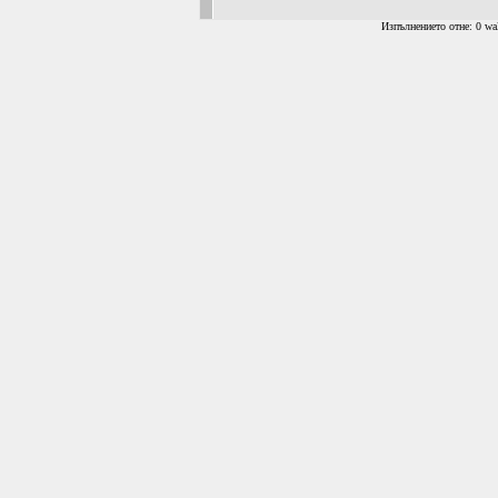
Изпълнението отне: 0 wal