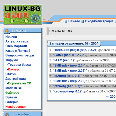
Начало
Вход/Регистрация
Made In BG
Новини
Актуална тема
Заглавия от архивите: 07 - 2004
Linux портали
1.
добавен на 2
"xfce4-xkb-plugin (вер. 0.3.2)"
Какво е Линукс?
2.
добавен на 5-07-2004
"Laffer (вер. 0.3.2.2)"
Въпроси-отговори
Форуми
3.
добавен на 12-07-2004г.
"IAAC (вер. 1)"
•Трудова борса
4.
добавен на 19-07-20
"SMBindex (вер. 2.0)"
•
Конкурс
5.
добавен на 21-07-2
"SMBindex (вер. 2.02)"
Статии
6.
добавен на 22-07-2004
"pf2mrtg (вер. 0.1)"
Дистрибуции
7.
добавен на 26-07-2
"SMBindex (вер. 2.03)"
•
Поръчка на CD
8.
добавен на 30-07-2004
"pf2mrtg (вер. 0.2)"
Made In BG
9.
добавен на 31-07-2004
"crcvsup (вер. 0.1)"
Файлове
<< 200
Връзки
Галерия
Конференции