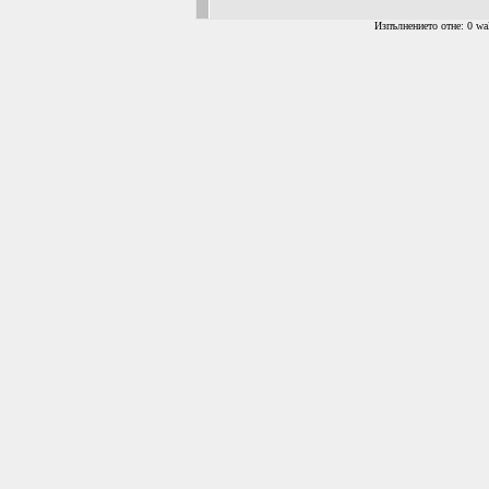
Изпълнението отне: 0 wal