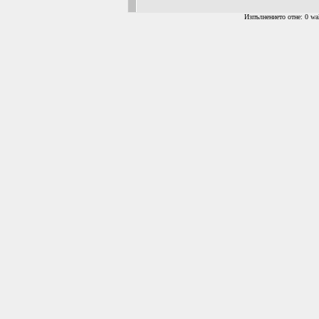
Изпълнението отне: 0 wal