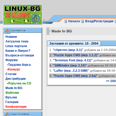
Начало
Вход/Регистрация
Made In BG
Новини
Актуална тема
Заглавия от архивите: 10 - 2004
Linux портали
1.
добавен на 1-10-2004г
"chperms (вер. 0.1)"
Какво е Линукс?
2.
добавен на 
"Puzzle Apps CMS (вер. 1.1.2)"
Въпроси-отговори
Форуми
3.
добавен на 14-
"Terminus Font (вер. 4.11)"
•Трудова борса
4.
добавен на 18-10-2
"SMBindex (вер. 2.10)"
•
Конкурс
5.
добавен на 18-10-
"Laffer (вер. .3.2.3-GIM)"
Статии
6.
добавен на 
"Puzzle Apps CMS (вер. 2.0a)"
Дистрибуции
<< 200
•
Поръчка на CD
Made In BG
Файлове
Връзки
Галерия
Конференции