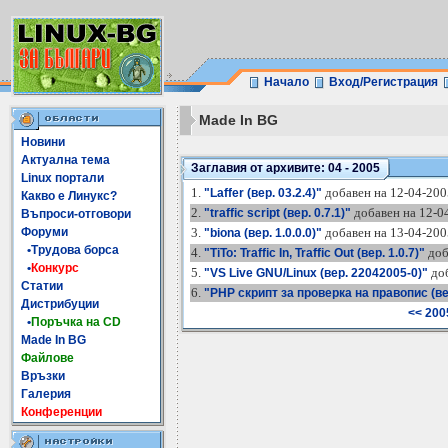
Начало
Вход/Регистрация
Made In BG
Новини
Актуална тема
Заглавия от архивите: 04 - 2005
Linux портали
1.
добавен на 12-04-200
"Laffer (вер. 03.2.4)"
Какво е Линукс?
2.
добавен на 12-04
"traffic script (вер. 0.7.1)"
Въпроси-отговори
Форуми
3.
добавен на 13-04-200
"biona (вер. 1.0.0.0)"
•Трудова борса
4.
доб
"TiTo: Traffic In, Traffic Out (вер. 1.0.7)"
•
Конкурс
5.
доб
"VS Live GNU/Linux (вер. 22042005-0)"
Статии
6.
"PHP скрипт за проверка на правопис (вер
Дистрибуции
<< 200
•
Поръчка на CD
Made In BG
Файлове
Връзки
Галерия
Конференции