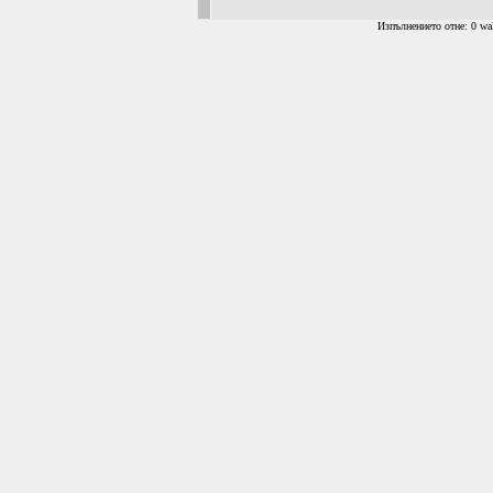
Изпълнението отне: 0 wal