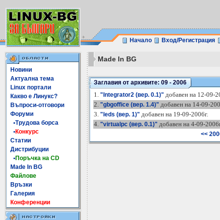
Начало
Вход/Регистрация
Made In BG
Новини
Актуална тема
Заглавия от архивите: 09 - 2006
Linux портали
1.
добавен на 12-09-2
"Integrator2 (вер. 0.1)"
Какво е Линукс?
2.
добавен на 14-09-200
"gbgoffice (вер. 1.4)"
Въпроси-отговори
Форуми
3.
добавен на 19-09-2006г.
"leds (вер. 1)"
•Трудова борса
4.
добавен на 4-09-2006г
"virtualpc (вер. 0.1)"
•
Конкурс
<< 200
Статии
Дистрибуции
•
Поръчка на CD
Made In BG
Файлове
Връзки
Галерия
Конференции