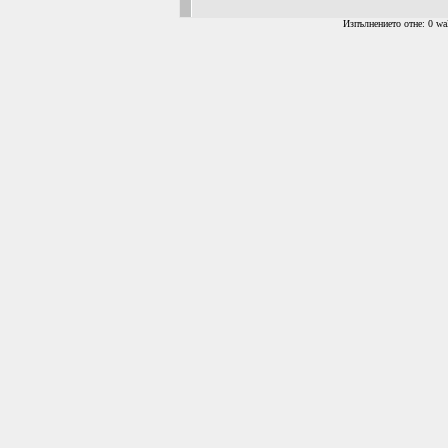
Изпълнението отне: 0 wal