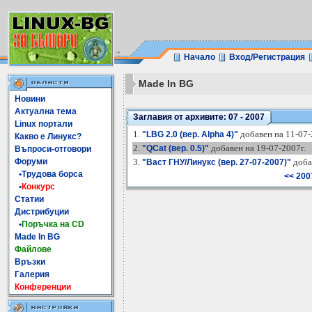
Начало
Вход/Регистрация
Made In BG
Новини
Актуална тема
Заглавия от архивите: 07 - 2007
Linux портали
1.
добавен на 11-07-
"LBG 2.0 (вер. Alpha 4)"
Какво е Линукс?
2.
добавен на 19-07-2007г.
"QCat (вер. 0.5)"
Въпроси-отговори
Форуми
3.
доба
"Васт ГНУ/Линукс (вер. 27-07-2007)"
•Трудова борса
<< 200
•
Конкурс
Статии
Дистрибуции
•
Поръчка на CD
Made In BG
Файлове
Връзки
Галерия
Конференции