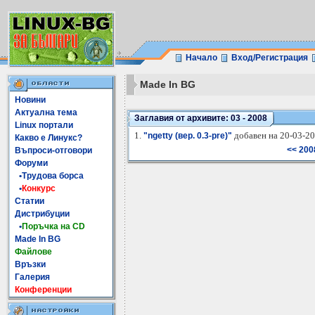
Начало
Вход/Регистрация
Made In BG
Новини
Актуална тема
Заглавия от архивите: 03 - 2008
Linux портали
1.
добавен на 20-03-20
"ngetty (вер. 0.3-pre)"
Какво е Линукс?
<< 200
Въпроси-отговори
Форуми
•Трудова борса
•
Конкурс
Статии
Дистрибуции
•
Поръчка на CD
Made In BG
Файлове
Връзки
Галерия
Конференции