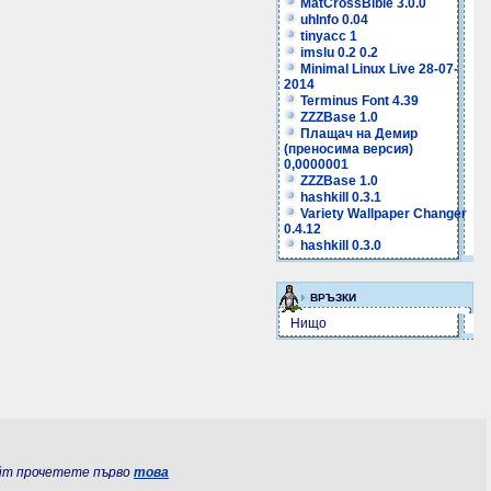
MatCrossBible 3.0.0
uhInfo 0.04
tinyacc 1
imslu 0.2 0.2
Minimal Linux Live 28-07-
2014
Terminus Font 4.39
ZZZBase 1.0
Плащач на Демир
(преносима версия)
0,0000001
ZZZBase 1.0
hashkill 0.3.1
Variety Wallpaper Changer
0.4.12
hashkill 0.3.0
ВРЪЗКИ
Нищо
йт прочетете първо
това