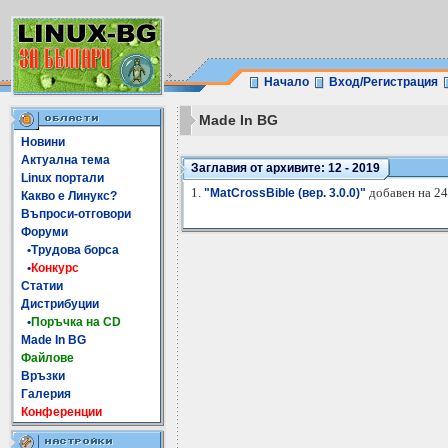
Начало
Вход/Регистрация
Made In BG
Новини
Актуална тема
Заглавия от архивите: 12 - 2019
Linux портали
1.
добавен на 24
"MatCrossBible (вер. 3.0.0)"
Какво е Линукс?
Въпроси-отговори
Форуми
•Трудова борса
•
Конкурс
Статии
Дистрибуции
•
Поръчка на CD
Made In BG
Файлове
Връзки
Галерия
Конференции