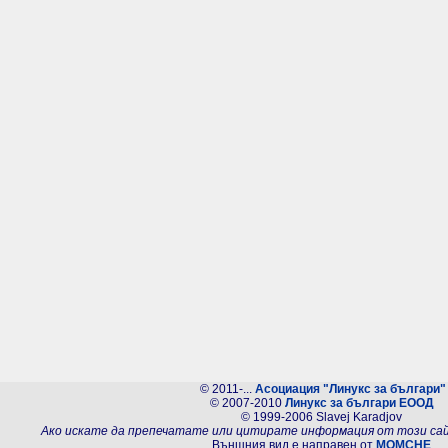
© 2011-...
Асоциация "Линукс за българи"
© 2007-2010
Линукс за българи ЕООД
© 1999-2006 Slavej Karadjov
Ако искате да препечатате или цитирате информация от този са
Външния вид е направен от
MOMCHE