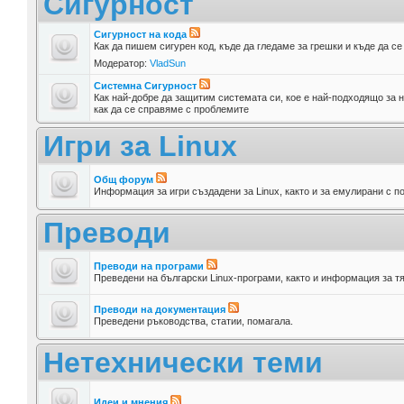
Сигурност
Сигурност на кода
Как да пишем сигурен код, къде да гледаме за грешки и къде да с
Модератор:
VladSun
Системна Сигурност
Как най-добре да защитим системата си, кое е най-подходящо за н
как да се справяме с проблемите
Игри за Linux
Общ форум
Информация за игри създадени за Linux, както и за емулирани с п
Преводи
Преводи на програми
Преведени на български Linux-програми, както и информация за т
Преводи на документация
Преведени ръководства, статии, помагала.
Нетехнически теми
Идеи и мнения