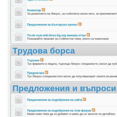
Коментар
За развитието на Линукс, за събитията около него, за приложениет
Предложения за български проект
Пътят към wiki.linux-bg.org минава оттук
Показвайте линкове за стойностни теми, които са помогнали
Трудова борса
Търсене
Тук фирмите и лицата, търсещи Линукс специалисти, могат да пуб
Предлагане
Тук Линукс-специалистите могат да популяризират своите възможн
Предложения и въпроси
Предложения за подобрения на сайта
Предложения за подобрения на този форум
Какви нови теми да се добавят и какво да се засегне по-детайлно.