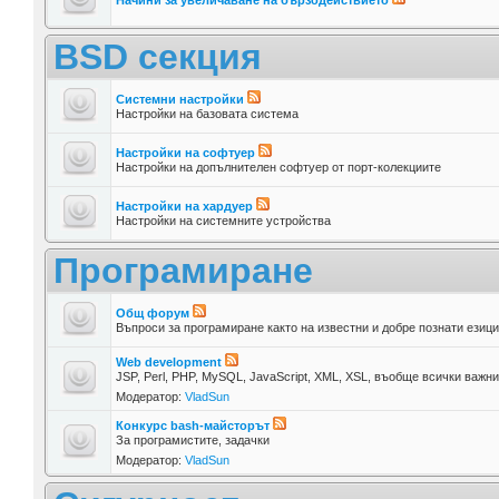
BSD секция
Системни настройки
Настройки на базовата система
Настройки на софтуер
Настройки на допълнителен софтуер от порт-колекциите
Настройки на хардуер
Настройки на системните устройства
Програмиране
Общ форум
Въпроси за програмиране както на известни и добре познати езици,
Web development
JSP, Perl, PHP, MySQL, JavaScript, XML, XSL, въобще всички важн
Модератор:
VladSun
Конкурс bash-майсторът
За програмистите, задачки
Модератор:
VladSun