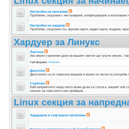
Linux секция за начина
Настройка на програми
Проблеми, свързани с инсталиране, конфигуриране и използване 
Настройка на хардуер
Проблеми, свързани със звукови карти, видео карти, модеми, мреж
Хардуер за Линукс
Лаптопи
Ако имате съмнения дали на вашият лаптоп ще тръгне линукс, тов
Суб-форуми
:
Netbooks
Десктопи
Десктопите са по сериозни машини и малко по лесни за употреба п
Сървъри
Най-неприятното нещо което може да ви се случи е, вашият нов съ
каталог на това което сме пробвали.
Linux секция за напредн
Хардуерни и софтуерни проблеми
Начини за увеличаване на бързодействието