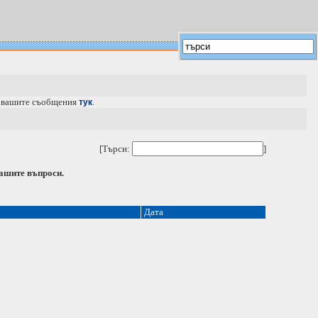
е вашите съобщения
.
тук
[Търси:
]
вашите въпроси.
Дата