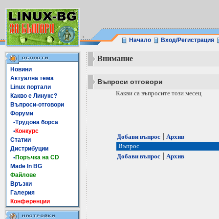
Начало
Вход/Регистрация
Внимание
Новини
Актуална тема
Въпроси отговори
Linux портали
Какви са въпросите този месец
Какво е Линукс?
Въпроси-отговори
Форуми
•Трудова борса
•
Конкурс
|
Добави въпрос
Архив
Статии
Въпрос
Дистрибуции
|
Добави въпрос
Архив
•
Поръчка на CD
Made In BG
Файлове
Връзки
Галерия
Конференции